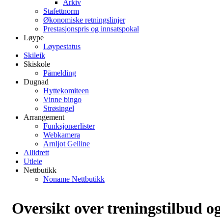
Arkiv
Stafettnorm
Økonomiske retningslinjer
Prestasjonspris og innsatspokal
Løype
Løypestatus
Skileik
Skiskole
Påmelding
Dugnad
Hyttekomiteen
Vinne bingo
Strøsingel
Arrangement
Funksjonærlister
Webkamera
Arnljot Gelline
Allidrett
Utleie
Nettbutikk
Noname Nettbutikk
Oversikt over treningstilbud o