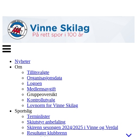
Veksle
navigasjon
Nyheter
Om
Tillitsvalgte
Organisasjonsdata
Logoen
Medlemsavgift
Gruppeoversikt
Kontrollutvalg
Lovnorm for Vinne Skilag
Sportslig
Terminlister
Skiutstyr anbefaling
Skirenn sesongen 2024/2025 i Vinne og Verdal
Resultater klubbrenn