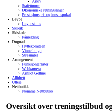
Arkiv
Stafettnorm
Økonomiske retningslinjer
Prestasjonspris og innsatspokal
Løype
Løypestatus
Skileik
Skiskole
Påmelding
Dugnad
Hyttekomiteen
Vinne bingo
Strøsingel
Arrangement
Funksjonærlister
Webkamera
Arnljot Gelline
Allidrett
Utleie
Nettbutikk
Noname Nettbutikk
Oversikt over treningstilbud o