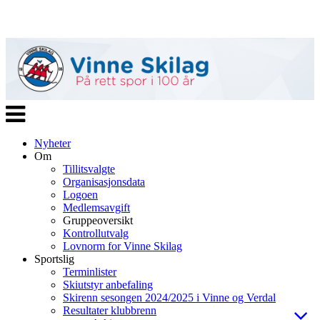
Veksle
navigasjon
Nyheter
Om
Tillitsvalgte
Organisasjonsdata
Logoen
Medlemsavgift
Gruppeoversikt
Kontrollutvalg
Lovnorm for Vinne Skilag
Sportslig
Terminlister
Skiutstyr anbefaling
Skirenn sesongen 2024/2025 i Vinne og Verdal
Resultater klubbrenn