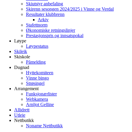
Skiutstyr anbefaling
Skirenn sesongen 2024/2025 i Vinne og Verdal
Resultater klubbrenn
Arkiv
Stafettnorm
Økonomiske retningslinjer
Prestasjonspris og innsatspokal
Løype
Løypestatus
Skileik
Skiskole
Påmelding
Dugnad
Hyttekomiteen
Vinne bingo
Strøsingel
Arrangement
Funksjonærlister
Webkamera
Arnljot Gelline
Allidrett
Utleie
Nettbutikk
Noname Nettbutikk