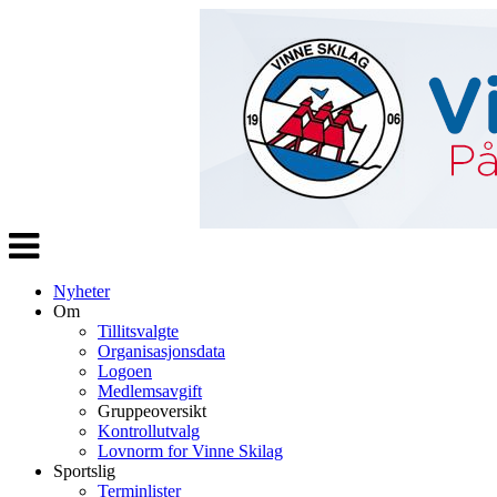
Veksle
navigasjon
Nyheter
Om
Tillitsvalgte
Organisasjonsdata
Logoen
Medlemsavgift
Gruppeoversikt
Kontrollutvalg
Lovnorm for Vinne Skilag
Sportslig
Terminlister