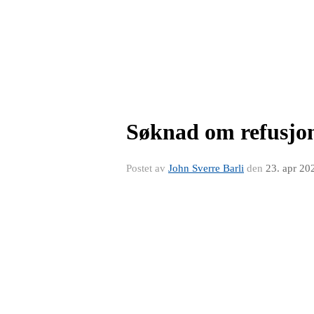
Søknad om refusjon
Postet av
John Sverre Barli
den
23. apr 20