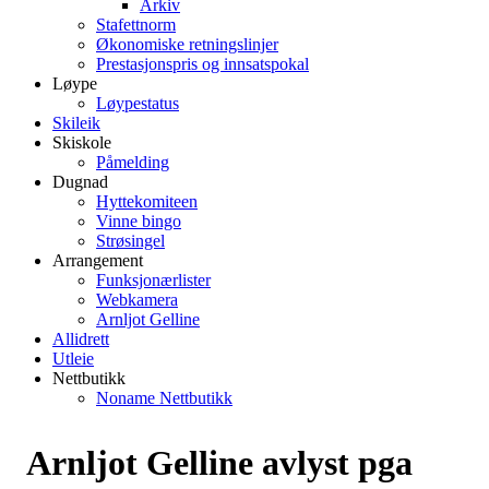
Arkiv
Stafettnorm
Økonomiske retningslinjer
Prestasjonspris og innsatspokal
Løype
Løypestatus
Skileik
Skiskole
Påmelding
Dugnad
Hyttekomiteen
Vinne bingo
Strøsingel
Arrangement
Funksjonærlister
Webkamera
Arnljot Gelline
Allidrett
Utleie
Nettbutikk
Noname Nettbutikk
Arnljot Gelline avlyst pga