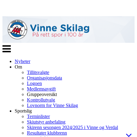
Veksle
navigasjon
Nyheter
Om
Tillitsvalgte
Organisasjonsdata
Logoen
Medlemsavgift
Gruppeoversikt
Kontrollutvalg
Lovnorm for Vinne Skilag
Sportslig
Terminlister
Skiutstyr anbefaling
Skirenn sesongen 2024/2025 i Vinne og Verdal
Resultater klubbrenn