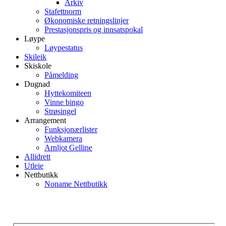
Arkiv
Stafettnorm
Økonomiske retningslinjer
Prestasjonspris og innsatspokal
Løype
Løypestatus
Skileik
Skiskole
Påmelding
Dugnad
Hyttekomiteen
Vinne bingo
Strøsingel
Arrangement
Funksjonærlister
Webkamera
Arnljot Gelline
Allidrett
Utleie
Nettbutikk
Noname Nettbutikk