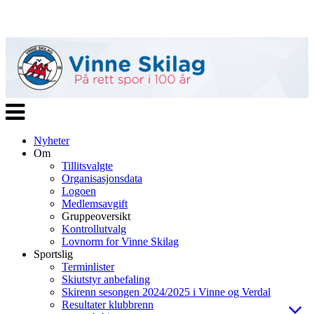
Veksle
navigasjon
Nyheter
Om
Tillitsvalgte
Organisasjonsdata
Logoen
Medlemsavgift
Gruppeoversikt
Kontrollutvalg
Lovnorm for Vinne Skilag
Sportslig
Terminlister
Skiutstyr anbefaling
Skirenn sesongen 2024/2025 i Vinne og Verdal
Resultater klubbrenn