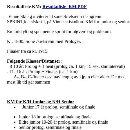
Resultatliste KM:
Resultatliste_KM.PDF
Vinne Skilag inviterer til sone-/kretsrenn i langrenn
SPRINT,klassisk stil, på Vinne skistadion. KM for junior og senior.
En fartsfylt og spennende sprint for utøvere og publikum.
Kl. 1800: Sone-/kretsrenn med Prologer.
Finaler fra ca kl. 1915.
Følgende Klasser/Distanser:
- 8-10 år: Prolog + 1 heat (prolog ca. 1 km, 15 sek. startintervall)
- 11- 16 år: Prolog + Finale. (ca. 1 km)
A-, B-, C-finaler osv. uavhengig av kjønn eller alder. De med
mest lik tid går sammen
KM for K/H Junior og K/H Senior
- Junior 17 år prolog, semifinale og finale
Junior 18 år prolog, semifinale og finale
Eldre junior 19-20 år prolog, semifinale og finale
Senior prolog, semifinale og finale