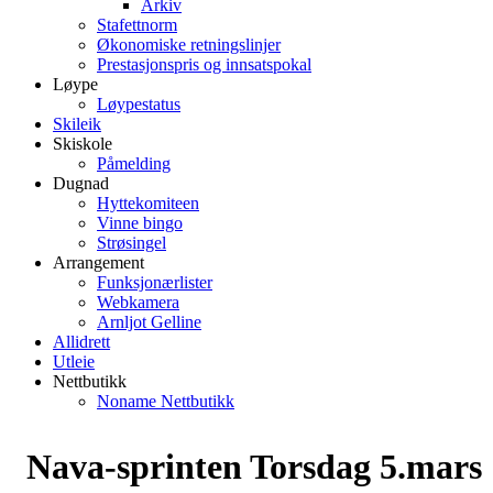
Arkiv
Stafettnorm
Økonomiske retningslinjer
Prestasjonspris og innsatspokal
Løype
Løypestatus
Skileik
Skiskole
Påmelding
Dugnad
Hyttekomiteen
Vinne bingo
Strøsingel
Arrangement
Funksjonærlister
Webkamera
Arnljot Gelline
Allidrett
Utleie
Nettbutikk
Noname Nettbutikk
Nava-sprinten Torsdag 5.mars