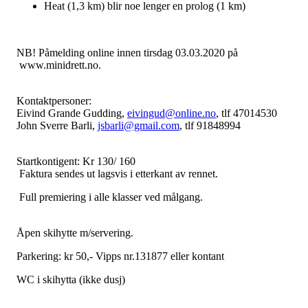
Heat (1,3 km) blir noe lenger en prolog (1 km)
NB! Påmelding online innen tirsdag 03.03.2020 på
www.minidrett.no.
Kontaktpersoner:
Eivind Grande Gudding,
eivingud@online.no
, tlf 47014530
John Sverre Barli,
jsbarli@gmail.com
, tlf 91848994
Startkontigent: Kr 130/ 160
Faktura sendes ut lagsvis i etterkant av rennet.
Full premiering i alle klasser ved målgang.
Åpen skihytte m/servering.
Parkering: kr 50,- Vipps nr.131877 eller kontant
WC i skihytta (ikke dusj)