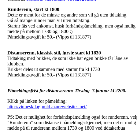
Runderenn, start kl 1800
.
Dette er ment for de minste og andre som vil gå uten tidtaking.
Gå så mange runder man vil uten tidtaking.
Startnr fås ved ankomst, husk forhåndspåmelding, men også mulig 
melde på mellom 1730 og 1800 :)
Påmeldingsavgift kr 50,- (Vipps til 131877)
Distanserenn, klassisk stil, første start kl 1830
Tidtaking med brikker, de som ikke har egen brikke får låne av
klubben.
Brikker deles ut sammen med startnr fra kl 1730
Påmeldingsavgift kr 50,- (Vipps til 131877)
Påmeldingsfrist for distanserenn: Tirsdag 7.januar kl 2200
.
Klikk på linken for påmelding:
http://vinneskilagpmld.azurewebsites.net/
PS: Det er mulighet for forhåndspåmelding også for runderenn, vel
"Runderenn" som distanse i påmeldingsskjemaet, men det er mulig
melde på til runderenn mellom 1730 og 1800 ved tidtakerbua