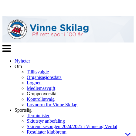
Veksle
navigasjon
Nyheter
Om
Tillitsvalgte
Organisasjonsdata
Logoen
Medlemsavgift
Gruppeoversikt
Kontrollutvalg
Lovnorm for Vinne Skilag
Sportslig
Terminlister
Skiutstyr anbefaling
Skirenn sesongen 2024/2025 i Vinne og Verdal
Resultater klubbrenn