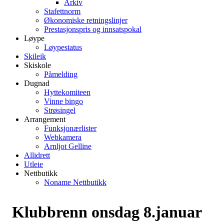
Arkiv
Stafettnorm
Økonomiske retningslinjer
Prestasjonspris og innsatspokal
Løype
Løypestatus
Skileik
Skiskole
Påmelding
Dugnad
Hyttekomiteen
Vinne bingo
Strøsingel
Arrangement
Funksjonærlister
Webkamera
Arnljot Gelline
Allidrett
Utleie
Nettbutikk
Noname Nettbutikk
Klubbrenn onsdag 8.januar