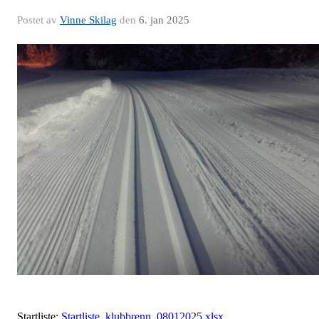
Postet av
Vinne Skilag
den
6. jan 2025
Startliste:
Startliste_klubbrenn_08012025.xlsx