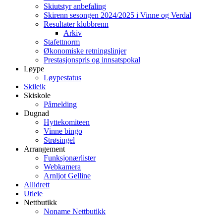
Skiutstyr anbefaling
Skirenn sesongen 2024/2025 i Vinne og Verdal
Resultater klubbrenn
Arkiv
Stafettnorm
Økonomiske retningslinjer
Prestasjonspris og innsatspokal
Løype
Løypestatus
Skileik
Skiskole
Påmelding
Dugnad
Hyttekomiteen
Vinne bingo
Strøsingel
Arrangement
Funksjonærlister
Webkamera
Arnljot Gelline
Allidrett
Utleie
Nettbutikk
Noname Nettbutikk