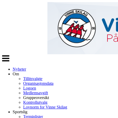
Veksle
navigasjon
Nyheter
Om
Tillitsvalgte
Organisasjonsdata
Logoen
Medlemsavgift
Gruppeoversikt
Kontrollutvalg
Lovnorm for Vinne Skilag
Sportslig
Terminlister