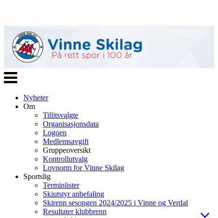
Veksle
navigasjon
Nyheter
Om
Tillitsvalgte
Organisasjonsdata
Logoen
Medlemsavgift
Gruppeoversikt
Kontrollutvalg
Lovnorm for Vinne Skilag
Sportslig
Terminlister
Skiutstyr anbefaling
Skirenn sesongen 2024/2025 i Vinne og Verdal
Resultater klubbrenn