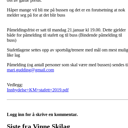
oss av gårde presis.
Håper mange vil bli me på bussen og det er en forutsetning at nok
melder seg på for at det blir buss
Påmeldingsfrist er satt til mandag 21.januar kl 19.00. Dette gjelder
både for påmelding til stafett og til buss (Bindende påmelding til
buss)
Stafettlagene settes opp av sportslig/trenere med mål om mest muli
like lag
Påmelding (og antall personer som skal være med bussen) sendes ti
mari.gudding@gmail.com
Vedlegg:
Innbydelse+KM+stafett+2019.pdf
Logg inn for å skrive en kommentar.
Siste fra Vinne Skilag