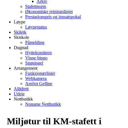
Arkiv
Stafettnorm
Økonomiske retningslinjer
Prestasjonspris og innsatspokal
Løype
Løypestatus
Skileik
Skiskole
Påmelding
Dugnad
Hyttekomiteen
Vinne bingo
Strøsingel
Arrangement
Funksjonærlister
Webkamera
Arnljot Gelline
Allidrett
Utleie
Nettbutikk
Noname Nettbutikk
Miljøtur til KM-stafett i