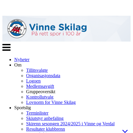
Veksle
navigasjon
Nyheter
Om
Tillitsvalgte
Organisasjonsdata
Logoen
Medlemsavgift
Gruppeoversikt
Kontrollutvalg
Lovnorm for Vinne Skilag
Sportslig
Terminlister
Skiutstyr anbefaling
Skirenn sesongen 2024/2025 i Vinne og Verdal
Resultater klubbrenn