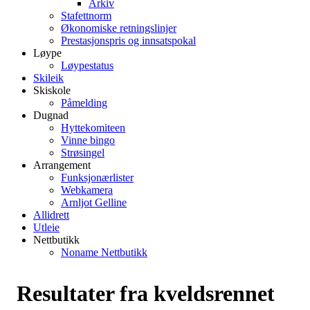
Arkiv
Stafettnorm
Økonomiske retningslinjer
Prestasjonspris og innsatspokal
Løype
Løypestatus
Skileik
Skiskole
Påmelding
Dugnad
Hyttekomiteen
Vinne bingo
Strøsingel
Arrangement
Funksjonærlister
Webkamera
Arnljot Gelline
Allidrett
Utleie
Nettbutikk
Noname Nettbutikk
Resultater fra kveldsrennet