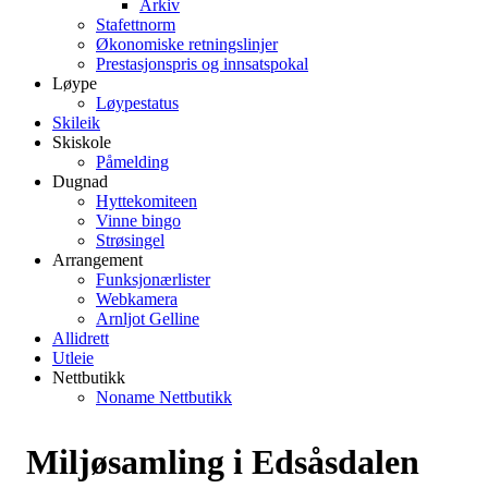
Arkiv
Stafettnorm
Økonomiske retningslinjer
Prestasjonspris og innsatspokal
Løype
Løypestatus
Skileik
Skiskole
Påmelding
Dugnad
Hyttekomiteen
Vinne bingo
Strøsingel
Arrangement
Funksjonærlister
Webkamera
Arnljot Gelline
Allidrett
Utleie
Nettbutikk
Noname Nettbutikk
Miljøsamling i Edsåsdalen