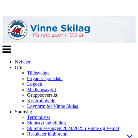
Veksle
navigasjon
Nyheter
Om
Tillitsvalgte
Organisasjonsdata
Logoen
Medlemsavgift
Gruppeoversikt
Kontrollutvalg
Lovnorm for Vinne Skilag
Sportslig
Terminlister
Skiutstyr anbefaling
Skirenn sesongen 2024/2025 i Vinne og Verdal
Resultater klubbrenn