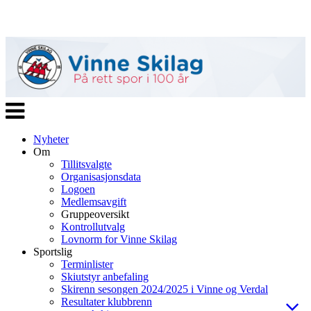
Veksle
navigasjon
Nyheter
Om
Tillitsvalgte
Organisasjonsdata
Logoen
Medlemsavgift
Gruppeoversikt
Kontrollutvalg
Lovnorm for Vinne Skilag
Sportslig
Terminlister
Skiutstyr anbefaling
Skirenn sesongen 2024/2025 i Vinne og Verdal
Resultater klubbrenn