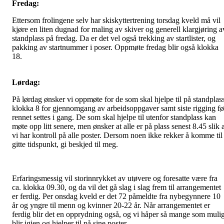
Fredag:
Ettersom frolingene selv har skiskyttertrening torsdag kveld må vil
kjøre en liten dugnad for maling av skiver og generell klargjøring a
standplass på fredag. Da er det vel også trekking av startlister, og
pakking av startnummer i poser. Oppmøte fredag blir også klokka
18.
Lørdag:
På lørdag ønsker vi oppmøte for de som skal hjelpe til på standplas
klokka 8 for gjennomgang av arbeidsoppgaver samt siste rigging fø
rennet settes i gang. De som skal hjelpe til utenfor standplass kan
møte opp litt senere, men ønsker at alle er på plass senest 8.45 slik 
vi har kontroll på alle poster. Dersom noen ikke rekker å komme til
gitte tidspunkt, gi beskjed til meg.
Erfaringsmessig vil storinnrykket av utøvere og foresatte være fra
ca. klokka 09.30, og da vil det gå slag i slag frem til arrangementet
er ferdig. Per onsdag kveld er det 72 påmeldte fra nybegynnere 10
år og yngre til menn og kvinner 20-22 år. Når arrangementet er
ferdig blir det en opprydning også, og vi håper så mange som muli
blir igjen og hjelper til på sine poster.