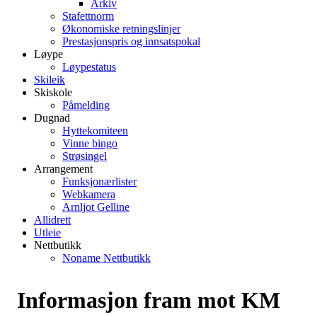
Arkiv
Stafettnorm
Økonomiske retningslinjer
Prestasjonspris og innsatspokal
Løype
Løypestatus
Skileik
Skiskole
Påmelding
Dugnad
Hyttekomiteen
Vinne bingo
Strøsingel
Arrangement
Funksjonærlister
Webkamera
Arnljot Gelline
Allidrett
Utleie
Nettbutikk
Noname Nettbutikk
Informasjon fram mot KM