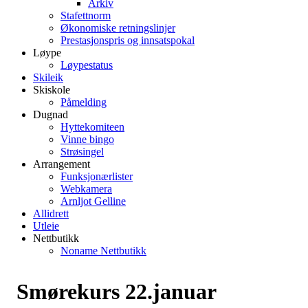
Arkiv
Stafettnorm
Økonomiske retningslinjer
Prestasjonspris og innsatspokal
Løype
Løypestatus
Skileik
Skiskole
Påmelding
Dugnad
Hyttekomiteen
Vinne bingo
Strøsingel
Arrangement
Funksjonærlister
Webkamera
Arnljot Gelline
Allidrett
Utleie
Nettbutikk
Noname Nettbutikk
Smørekurs 22.januar