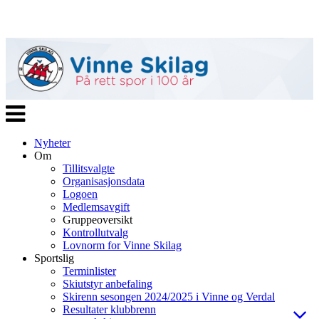
Veksle
navigasjon
Nyheter
Om
Tillitsvalgte
Organisasjonsdata
Logoen
Medlemsavgift
Gruppeoversikt
Kontrollutvalg
Lovnorm for Vinne Skilag
Sportslig
Terminlister
Skiutstyr anbefaling
Skirenn sesongen 2024/2025 i Vinne og Verdal
Resultater klubbrenn