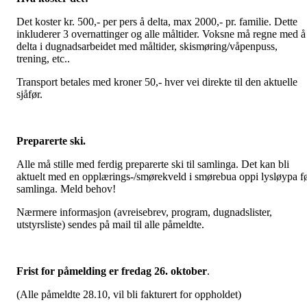
Det koster kr. 500,- per pers å delta, max 2000,- pr. familie. Dette
inkluderer 3 overnattinger og alle måltider. Voksne må regne med å
delta i dugnadsarbeidet med måltider, skismøring/våpenpuss,
trening, etc..
Transport betales med kroner 50,- hver vei direkte til den aktuelle
sjåfør.
Preparerte ski.
Alle må stille med ferdig preparerte ski til samlinga. Det kan bli
aktuelt med en opplærings-/smørekveld i smørebua oppi lysløypa f
samlinga. Meld behov!
Nærmere informasjon (avreisebrev, program, dugnadslister,
utstyrsliste) sendes på mail til alle påmeldte.
Frist for påmelding er fredag 26. oktober
.
(Alle påmeldte 28.10, vil bli fakturert for oppholdet)