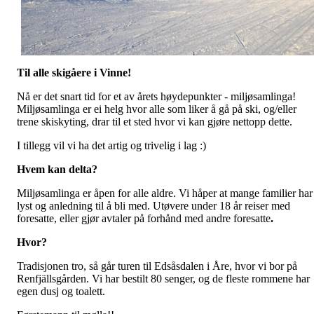
Til alle skigåere i Vinne!
Nå er det snart tid for et av årets høydepunkter - miljøsamlinga!
Miljøsamlinga er ei helg hvor alle som liker å gå på ski, og/eller
trene skiskyting, drar til et sted hvor vi kan gjøre nettopp dette.
I tillegg vil vi ha det artig og trivelig i lag :)
Hvem kan delta?
Miljøsamlinga er åpen for alle aldre. Vi håper at mange familier har
lyst og anledning til å bli med. Utøvere under 18 år reiser med
foresatte, eller gjør avtaler på forhånd med andre foresatte
.
Hvor?
Tradisjonen tro, så går turen til Edsåsdalen i Åre, hvor vi bor på
Renfjällsgården. Vi har bestilt 80 senger, og de fleste rommene har
egen dusj og toalett.