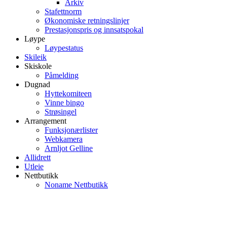
Arkiv
Stafettnorm
Økonomiske retningslinjer
Prestasjonspris og innsatspokal
Løype
Løypestatus
Skileik
Skiskole
Påmelding
Dugnad
Hyttekomiteen
Vinne bingo
Strøsingel
Arrangement
Funksjonærlister
Webkamera
Arnljot Gelline
Allidrett
Utleie
Nettbutikk
Noname Nettbutikk