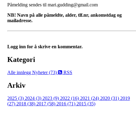
Påmelding sendes til mari.gudding@gmail.com
NB! Navn på alle påmeldte, alder, tlf.nr, ankomstdag og
mailadresse.
Logg inn for å skrive en kommentar.
Kategori
Alle innlegg
Nyheter (73)
RSS
Arkiv
2025 (3)
2024 (3)
2023 (9)
2022 (16)
2021 (24)
2020 (31)
2019
(27)
2018 (38)
2017 (58)
2016 (71)
2015 (35)