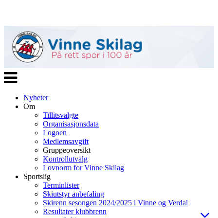
Veksle
navigasjon
Nyheter
Om
Tillitsvalgte
Organisasjonsdata
Logoen
Medlemsavgift
Gruppeoversikt
Kontrollutvalg
Lovnorm for Vinne Skilag
Sportslig
Terminlister
Skiutstyr anbefaling
Skirenn sesongen 2024/2025 i Vinne og Verdal
Resultater klubbrenn