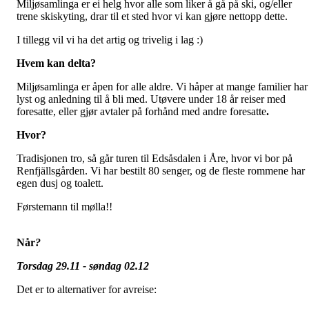
Miljøsamlinga er ei helg hvor alle som liker å gå på ski, og/eller
trene skiskyting, drar til et sted hvor vi kan gjøre nettopp dette.
I tillegg vil vi ha det artig og trivelig i lag :)
Hvem kan delta?
Miljøsamlinga er åpen for alle aldre. Vi håper at mange familier har
lyst og anledning til å bli med. Utøvere under 18 år reiser med
foresatte, eller gjør avtaler på forhånd med andre foresatte
.
Hvor?
Tradisjonen tro, så går turen til Edsåsdalen i Åre, hvor vi bor på
Renfjällsgården. Vi har bestilt 80 senger, og de fleste rommene har
egen dusj og toalett.
Førstemann til mølla!!
Når
?
Torsdag 29.11 - søndag 02.12
Det er to alternativer for avreise: