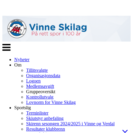
Veksle
navigasjon
Nyheter
Om
Tillitsvalgte
Organisasjonsdata
Logoen
Medlemsavgift
Gruppeoversikt
Kontrollutvalg
Lovnorm for Vinne Skilag
Sportslig
Terminlister
Skiutstyr anbefaling
Skirenn sesongen 2024/2025 i Vinne og Verdal
Resultater klubbrenn