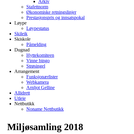
Arkiv
Stafettnorm
Økonomiske retningslinjer
Prestasjonspris og innsatspokal
Løype
Løypestatus
Skileik
Skiskole
Påmelding
Dugnad
Hyttekomiteen
Vinne bingo
Strøsingel
Arrangement
Funksjonærlister
Webkamera
Arnljot Gelline
Allidrett
Utleie
Nettbutikk
Noname Nettbutikk
Miljøsamling 2018