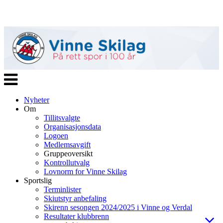
Veksle
navigasjon
Nyheter
Om
Tillitsvalgte
Organisasjonsdata
Logoen
Medlemsavgift
Gruppeoversikt
Kontrollutvalg
Lovnorm for Vinne Skilag
Sportslig
Terminlister
Skiutstyr anbefaling
Skirenn sesongen 2024/2025 i Vinne og Verdal
Resultater klubbrenn