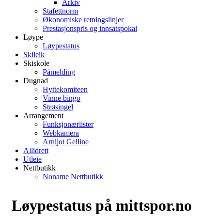
Arkiv
Stafettnorm
Økonomiske retningslinjer
Prestasjonspris og innsatspokal
Løype
Løypestatus
Skileik
Skiskole
Påmelding
Dugnad
Hyttekomiteen
Vinne bingo
Strøsingel
Arrangement
Funksjonærlister
Webkamera
Arnljot Gelline
Allidrett
Utleie
Nettbutikk
Noname Nettbutikk
Løypestatus på mittspor.no