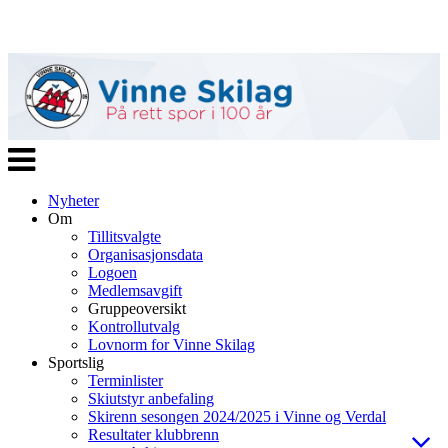
Veksle
navigasjon
Nyheter
Om
Tillitsvalgte
Organisasjonsdata
Logoen
Medlemsavgift
Gruppeoversikt
Kontrollutvalg
Lovnorm for Vinne Skilag
Sportslig
Terminlister
Skiutstyr anbefaling
Skirenn sesongen 2024/2025 i Vinne og Verdal
Resultater klubbrenn