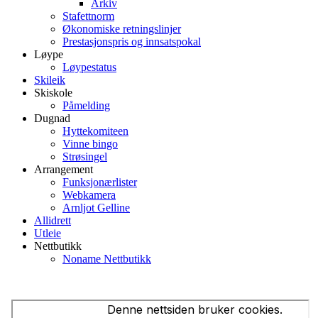
Arkiv
Stafettnorm
Økonomiske retningslinjer
Prestasjonspris og innsatspokal
Løype
Løypestatus
Skileik
Skiskole
Påmelding
Dugnad
Hyttekomiteen
Vinne bingo
Strøsingel
Arrangement
Funksjonærlister
Webkamera
Arnljot Gelline
Allidrett
Utleie
Nettbutikk
Noname Nettbutikk