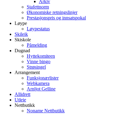
Arkiv
Stafettnorm
Økonomiske retningslinjer
Prestasjonspris og innsatspokal
Løype
Løypestatus
Skileik
Skiskole
Påmelding
Dugnad
Hyttekomiteen
Vinne bingo
Strøsingel
Arrangement
Funksjonærlister
Webkamera
Arnljot Gelline
Allidrett
Utleie
Nettbutikk
Noname Nettbutikk