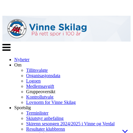
Veksle
navigasjon
Nyheter
Om
Tillitsvalgte
Organisasjonsdata
Logoen
Medlemsavgift
Gruppeoversikt
Kontrollutvalg
Lovnorm for Vinne Skilag
Sportslig
Terminlister
Skiutstyr anbefaling
Skirenn sesongen 2024/2025 i Vinne og Verdal
Resultater klubbrenn