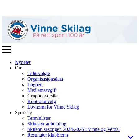
Veksle
navigasjon
Nyheter
Om
Tillitsvalgte
Organisasjonsdata
Logoen
Medlemsavgift
Gruppeoversikt
Kontrollutvalg
Lovnorm for Vinne Skilag
Sportslig
Terminlister
Skiutstyr anbefaling
Skirenn sesongen 2024/2025 i Vinne og Verdal
Resultater klubbrenn