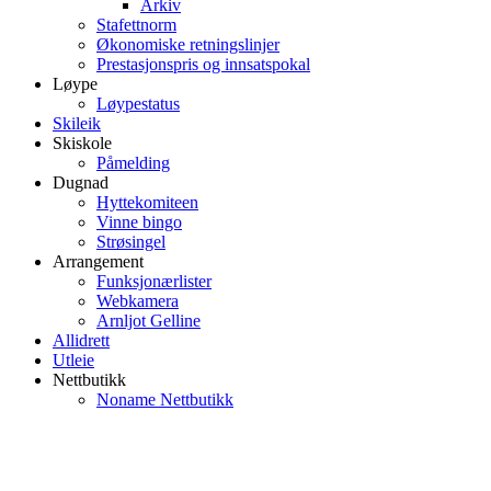
Arkiv
Stafettnorm
Økonomiske retningslinjer
Prestasjonspris og innsatspokal
Løype
Løypestatus
Skileik
Skiskole
Påmelding
Dugnad
Hyttekomiteen
Vinne bingo
Strøsingel
Arrangement
Funksjonærlister
Webkamera
Arnljot Gelline
Allidrett
Utleie
Nettbutikk
Noname Nettbutikk