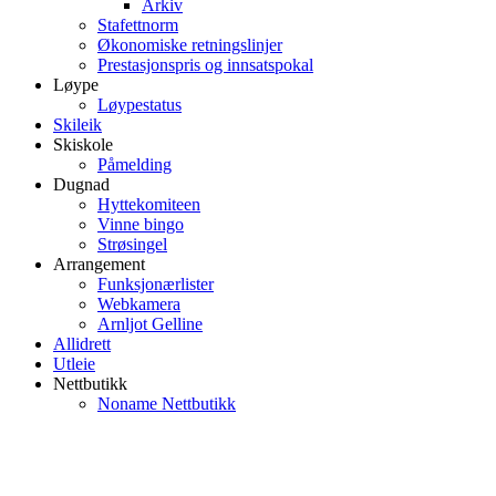
Arkiv
Stafettnorm
Økonomiske retningslinjer
Prestasjonspris og innsatspokal
Løype
Løypestatus
Skileik
Skiskole
Påmelding
Dugnad
Hyttekomiteen
Vinne bingo
Strøsingel
Arrangement
Funksjonærlister
Webkamera
Arnljot Gelline
Allidrett
Utleie
Nettbutikk
Noname Nettbutikk