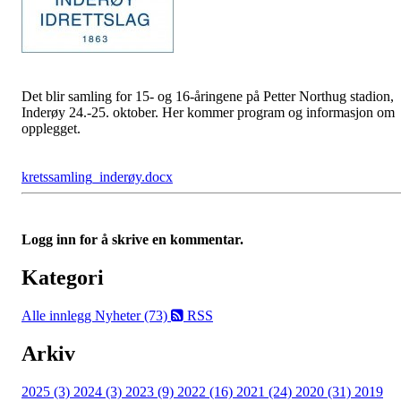
Det blir samling for 15- og 16-åringene på Petter Northug stadion,
Inderøy 24.-25. oktober. Her kommer program og informasjon om
opplegget.
kretssamling_inderøy.docx
Logg inn for å skrive en kommentar.
Kategori
Alle innlegg
Nyheter (73)
RSS
Arkiv
2025 (3)
2024 (3)
2023 (9)
2022 (16)
2021 (24)
2020 (31)
2019