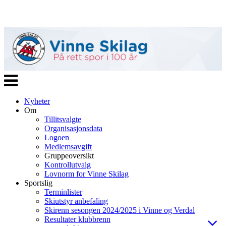
Veksle
navigasjon
Nyheter
Om
Tillitsvalgte
Organisasjonsdata
Logoen
Medlemsavgift
Gruppeoversikt
Kontrollutvalg
Lovnorm for Vinne Skilag
Sportslig
Terminlister
Skiutstyr anbefaling
Skirenn sesongen 2024/2025 i Vinne og Verdal
Resultater klubbrenn