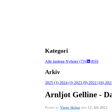
Kategori
Alle innlegg
Nyheter (73)
RSS
Arkiv
2025 (3)
2024 (3)
2023 (9)
2022 (16)
202
Arnljot Gelline - D
Postet av
Vinne Skilag
den
12. feb 2021