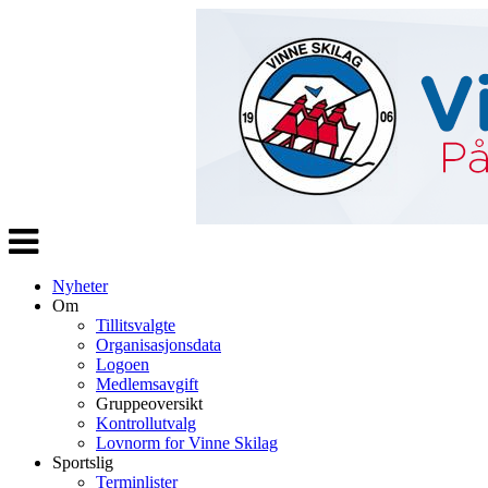
Veksle
navigasjon
Nyheter
Om
Tillitsvalgte
Organisasjonsdata
Logoen
Medlemsavgift
Gruppeoversikt
Kontrollutvalg
Lovnorm for Vinne Skilag
Sportslig
Terminlister