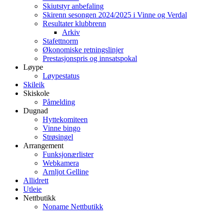
Skiutstyr anbefaling
Skirenn sesongen 2024/2025 i Vinne og Verdal
Resultater klubbrenn
Arkiv
Stafettnorm
Økonomiske retningslinjer
Prestasjonspris og innsatspokal
Løype
Løypestatus
Skileik
Skiskole
Påmelding
Dugnad
Hyttekomiteen
Vinne bingo
Strøsingel
Arrangement
Funksjonærlister
Webkamera
Arnljot Gelline
Allidrett
Utleie
Nettbutikk
Noname Nettbutikk