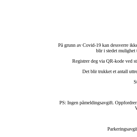
På grunn av Covid-19 kan dessverre ikke A
blir i stedet mulighet
Registrer deg via QR-kode ved star
Det blir trukket et antall utt
St
PS: Ingen påmeldingsavgift. Oppfordrer i 
Parkeringsavgif