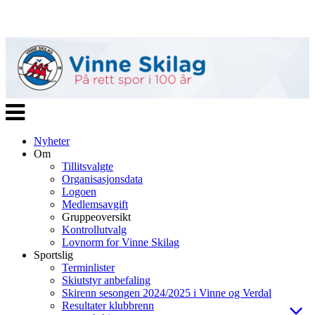
Veksle
navigasjon
Nyheter
Om
Tillitsvalgte
Organisasjonsdata
Logoen
Medlemsavgift
Gruppeoversikt
Kontrollutvalg
Lovnorm for Vinne Skilag
Sportslig
Terminlister
Skiutstyr anbefaling
Skirenn sesongen 2024/2025 i Vinne og Verdal
Resultater klubbrenn