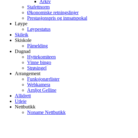
Arkiv
Stafettnorm
Økonomiske retningslinjer
Prestasjonspris og innsatspokal
Løype
Løypestatus
Skileik
Skiskole
Påmelding
Dugnad
Hyttekomiteen
Vinne bingo
Strøsingel
Arrangement
Funksjonærlister
Webkamera
Arnljot Gelline
Allidrett
Utleie
Nettbutikk
Noname Nettbutikk