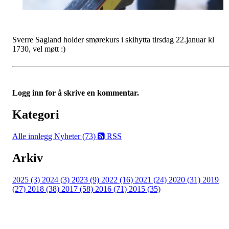
Sverre Sagland holder smørekurs i skihytta tirsdag 22.januar kl
1730, vel møtt :)
Logg inn for å skrive en kommentar.
Kategori
Alle innlegg
Nyheter (73)
RSS
Arkiv
2025 (3)
2024 (3)
2023 (9)
2022 (16)
2021 (24)
2020 (31)
2019
(27)
2018 (38)
2017 (58)
2016 (71)
2015 (35)