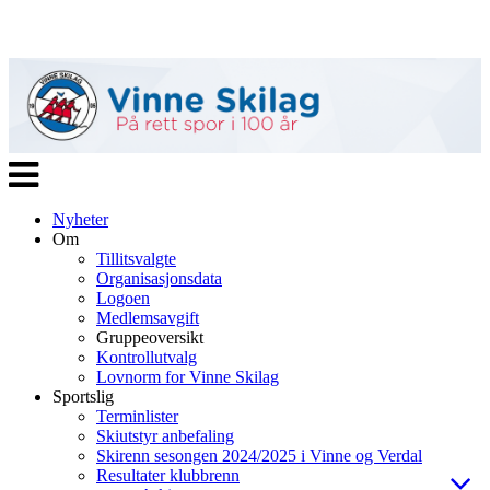
Veksle
navigasjon
Nyheter
Om
Tillitsvalgte
Organisasjonsdata
Logoen
Medlemsavgift
Gruppeoversikt
Kontrollutvalg
Lovnorm for Vinne Skilag
Sportslig
Terminlister
Skiutstyr anbefaling
Skirenn sesongen 2024/2025 i Vinne og Verdal
Resultater klubbrenn