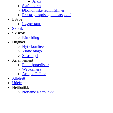
Arkiv
Stafettnorm
Økonomiske retningslinjer
Prestasjonspris og innsatspokal
Løype
Løypestatus
Skileik
Skiskole
Påmelding
Dugnad
Hyttekomiteen
Vinne bingo
Strøsingel
Arrangement
Funksjonærlister
Webkamera
Arnljot Gelline
Allidrett
Utleie
Nettbutikk
Noname Nettbutikk