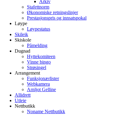
Arkiv
Stafettnorm
Økonomiske retningslinjer
Prestasjonspris og innsatspokal
Løype
Løypestatus
Skileik
Skiskole
Påmelding
Dugnad
Hyttekomiteen
Vinne bingo
Strøsingel
Arrangement
Funksjonærlister
Webkamera
Arnljot Gelline
Allidrett
Utleie
Nettbutikk
Noname Nettbutikk