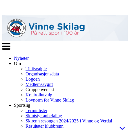
Veksle
navigasjon
Nyheter
Om
Tillitsvalgte
Organisasjonsdata
Logoen
Medlemsavgift
Gruppeoversikt
Kontrollutvalg
Lovnorm for Vinne Skilag
Sportslig
Terminlister
Skiutstyr anbefaling
Skirenn sesongen 2024/2025 i Vinne og Verdal
Resultater klubbrenn