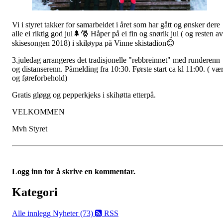
Vi i styret takker for samarbeidet i året som har gått og ønsker dere
alle ei riktig god jul🌲🎅 Håper på ei fin og snørik jul ( og resten av
skisesongen 2018) i skiløypa på Vinne skistadion😊
3.juledag arrangeres det tradisjonelle "rebbreinnet" med runderenn
og distanserenn. Påmelding fra 10:30. Første start ca kl 11:00. ( væ
og føreforbehold)
Gratis gløgg og pepperkjeks i skihøtta etterpå.
VELKOMMEN
Mvh Styret
Logg inn for å skrive en kommentar.
Kategori
Alle innlegg
Nyheter (73)
RSS