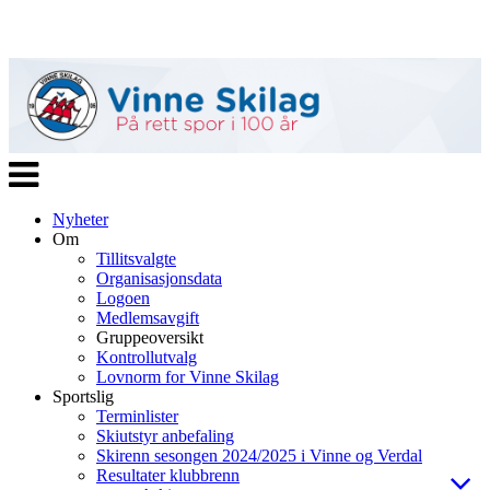
Veksle
navigasjon
Nyheter
Om
Tillitsvalgte
Organisasjonsdata
Logoen
Medlemsavgift
Gruppeoversikt
Kontrollutvalg
Lovnorm for Vinne Skilag
Sportslig
Terminlister
Skiutstyr anbefaling
Skirenn sesongen 2024/2025 i Vinne og Verdal
Resultater klubbrenn