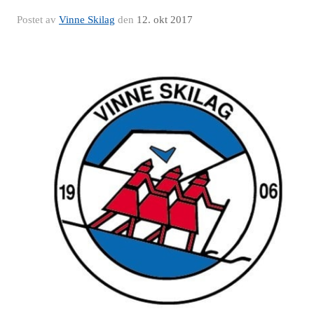
Postet av
Vinne Skilag
den
12. okt 2017