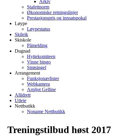
Arkiv
Stafettnorm
Økonomiske retningslinjer
Prestasjonspris og innsatspokal
Løype
Løypestatus
Skileik
Skiskole
Påmelding
Dugnad
Hyttekomiteen
Vinne bingo
Strøsingel
Arrangement
Funksjonærlister
Webkamera
Arnljot Gelline
Allidrett
Utleie
Nettbutikk
Noname Nettbutikk
Treningstilbud høst 2017