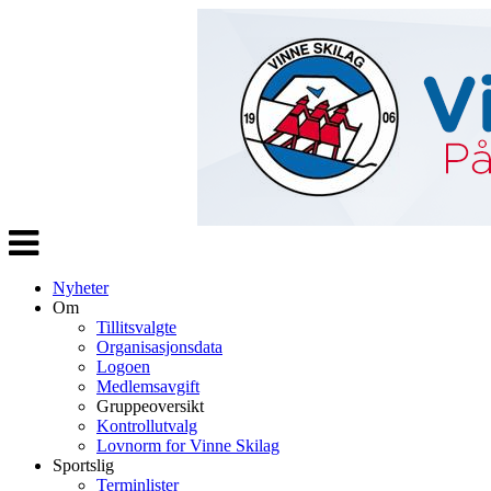
Veksle
navigasjon
Nyheter
Om
Tillitsvalgte
Organisasjonsdata
Logoen
Medlemsavgift
Gruppeoversikt
Kontrollutvalg
Lovnorm for Vinne Skilag
Sportslig
Terminlister