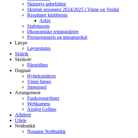
Skiutstyr anbefaling
Skirenn sesongen 2024/2025 i Vinne og Verdal
Resultater klubbrenn
Arkiv
Stafettnorm
Økonomiske retningslinjer
Prestasjonspris og innsatspokal
Løype
Løypestatus
Skileik
Skiskole
Påmelding
Dugnad
Hyttekomiteen
Vinne bingo
Strøsingel
Arrangement
Funksjonærlister
Webkamera
Arnljot Gelline
Allidrett
Utleie
Nettbutikk
Noname Nettbutikk