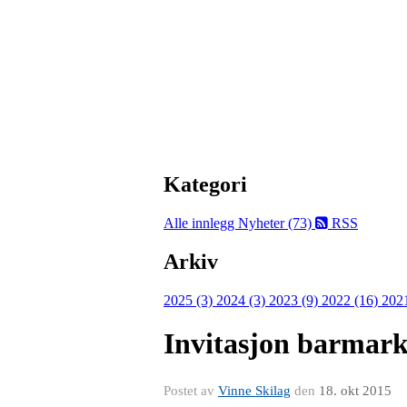
Kategori
Alle innlegg
Nyheter (73)
RSS
Arkiv
2025 (3)
2024 (3)
2023 (9)
2022 (16)
202
Invitasjon barmark
Postet av
Vinne Skilag
den
18. okt 2015