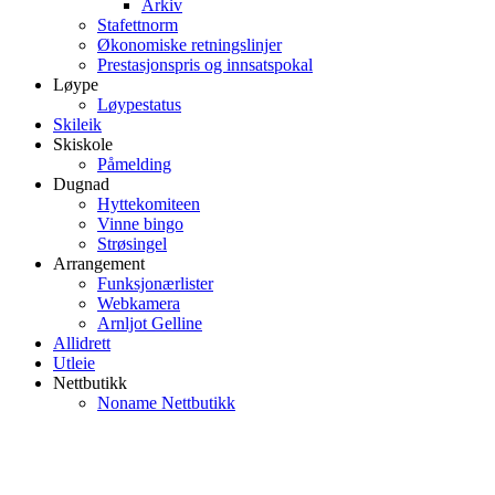
Arkiv
Stafettnorm
Økonomiske retningslinjer
Prestasjonspris og innsatspokal
Løype
Løypestatus
Skileik
Skiskole
Påmelding
Dugnad
Hyttekomiteen
Vinne bingo
Strøsingel
Arrangement
Funksjonærlister
Webkamera
Arnljot Gelline
Allidrett
Utleie
Nettbutikk
Noname Nettbutikk