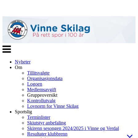
Veksle
navigasjon
Nyheter
Om
Tillitsvalgte
Organisasjonsdata
Logoen
Medlemsavgift
Gruppeoversikt
Kontrollutvalg
Lovnorm for Vinne Skilag
Sportslig
Terminlister
Skiutstyr anbefaling
Skirenn sesongen 2024/2025 i Vinne og Verdal
Resultater klubbrenn