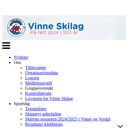
Veksle
navigasjon
Nyheter
Om
Tillitsvalgte
Organisasjonsdata
Logoen
Medlemsavgift
Gruppeoversikt
Kontrollutvalg
Lovnorm for Vinne Skilag
Sportslig
Terminlister
Skiutstyr anbefaling
Skirenn sesongen 2024/2025 i Vinne og Verdal
Resultater klubbrenn