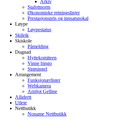
Arkiv
Stafettnorm
Økonomiske retningslinjer
Prestasjonspris og innsatspokal
Løype
Løypestatus
Skileik
Skiskole
Påmelding
Dugnad
Hyttekomiteen
Vinne bingo
Strøsingel
Arrangement
Funksjonærlister
Webkamera
Arnljot Gelline
Allidrett
Utleie
Nettbutikk
Noname Nettbutikk