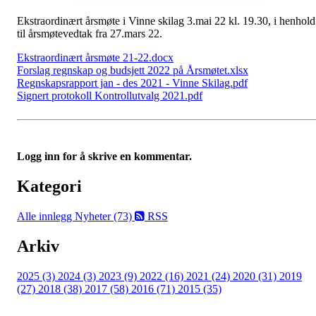
Ekstraordinært årsmøte i Vinne skilag 3.mai 22 kl. 19.30, i henhold
til årsmøtevedtak fra 27.mars 22.
Ekstraordinært årsmøte 21-22.docx
Forslag regnskap og budsjett 2022 på Årsmøtet.xlsx
Regnskapsrapport jan - des 2021 - Vinne Skilag.pdf
Signert protokoll Kontrollutvalg 2021.pdf
Logg inn for å skrive en kommentar.
Kategori
Alle innlegg
Nyheter (73)
RSS
Arkiv
2025 (3)
2024 (3)
2023 (9)
2022 (16)
2021 (24)
2020 (31)
2019
(27)
2018 (38)
2017 (58)
2016 (71)
2015 (35)