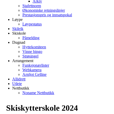
Arkiv
Stafettnorm
Økonomiske retningslinjer
Prestasjonspris og innsatspokal
Løype
Løypestatus
Skileik
Skiskole
Påmelding
Dugnad
Hyttekomiteen
Vinne bingo
Strøsingel
Arrangement
Funksjonærlister
Webkamera
Arnljot Gelline
Allidrett
Utleie
Nettbutikk
Noname Nettbutikk
Skiskytterskole 2024