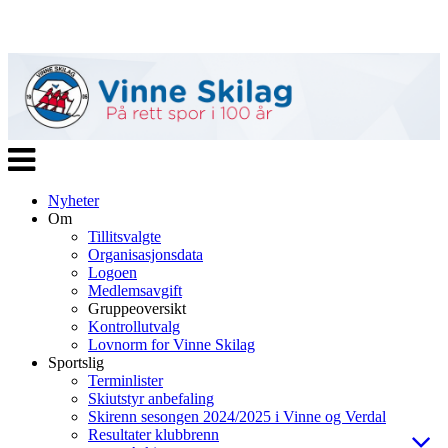
Veksle
navigasjon
Nyheter
Om
Tillitsvalgte
Organisasjonsdata
Logoen
Medlemsavgift
Gruppeoversikt
Kontrollutvalg
Lovnorm for Vinne Skilag
Sportslig
Terminlister
Skiutstyr anbefaling
Skirenn sesongen 2024/2025 i Vinne og Verdal
Resultater klubbrenn