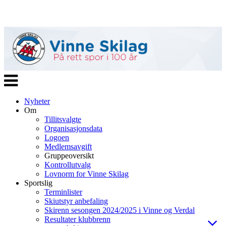
Veksle
navigasjon
Nyheter
Om
Tillitsvalgte
Organisasjonsdata
Logoen
Medlemsavgift
Gruppeoversikt
Kontrollutvalg
Lovnorm for Vinne Skilag
Sportslig
Terminlister
Skiutstyr anbefaling
Skirenn sesongen 2024/2025 i Vinne og Verdal
Resultater klubbrenn