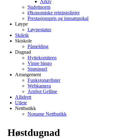
Arkiv
Stafettnorm
Økonomiske retningslinjer
Prestasjonspris og innsatspokal
Løype
Løypestatus
Skileik
Skiskole
Påmelding
Dugnad
Hyttekomiteen
Vinne bingo
Strøsingel
Arrangement
Funksjonærlister
Webkamera
Arnljot Gelline
Allidrett
Utleie
Nettbutikk
Noname Nettbutikk
Høstdugnad