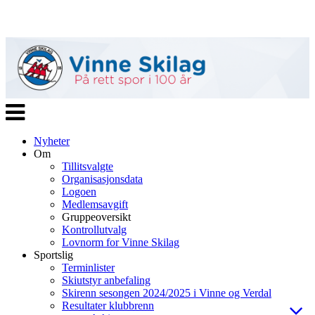
Veksle
navigasjon
Nyheter
Om
Tillitsvalgte
Organisasjonsdata
Logoen
Medlemsavgift
Gruppeoversikt
Kontrollutvalg
Lovnorm for Vinne Skilag
Sportslig
Terminlister
Skiutstyr anbefaling
Skirenn sesongen 2024/2025 i Vinne og Verdal
Resultater klubbrenn