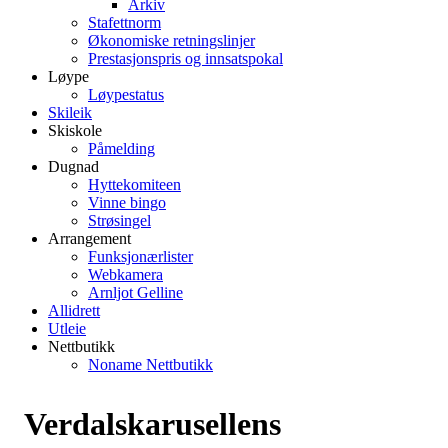
Arkiv
Stafettnorm
Økonomiske retningslinjer
Prestasjonspris og innsatspokal
Løype
Løypestatus
Skileik
Skiskole
Påmelding
Dugnad
Hyttekomiteen
Vinne bingo
Strøsingel
Arrangement
Funksjonærlister
Webkamera
Arnljot Gelline
Allidrett
Utleie
Nettbutikk
Noname Nettbutikk
Verdalskarusellens