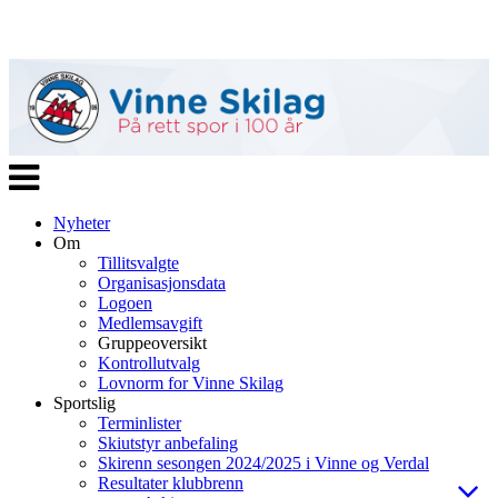
Veksle
navigasjon
Nyheter
Om
Tillitsvalgte
Organisasjonsdata
Logoen
Medlemsavgift
Gruppeoversikt
Kontrollutvalg
Lovnorm for Vinne Skilag
Sportslig
Terminlister
Skiutstyr anbefaling
Skirenn sesongen 2024/2025 i Vinne og Verdal
Resultater klubbrenn