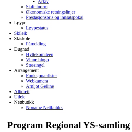
Arkiv
Stafettnorm
Økonomiske retningslinjer
Prestasjonspris og innsatspokal
Løype
Løypestatus
Skileik
Skiskole
Påmelding
Dugnad
Hyttekomiteen
Vinne bingo
Strøsingel
Arrangement
Funksjonærlister
Webkamera
Arnljot Gelline
Allidrett
Utleie
Nettbutikk
Noname Nettbutikk
Program Regional YS-samling