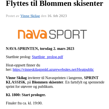
Flyttes til Blommen skisenter
Postet av
Vinne Skilag
den
16. feb 2023
NAVA-SPRINTEN, torsdag 2. mars 2023
Startliste prolog:
Startliste_prolog.pdf
Heat-oppsett finner du
her:
https://vinneskilagpmld.azurewebsites.net/Heatpublic
Vinne Skilag
inviterer til Navasprinten i langrenn,
SPRINT
KLASSISK
, på
Blommen skisenter
. En fartsfylt og spennende
sprint for utøvere og publikum.
Kl. 1800: Start prologer.
Finaler fra ca. kl. 19:00.