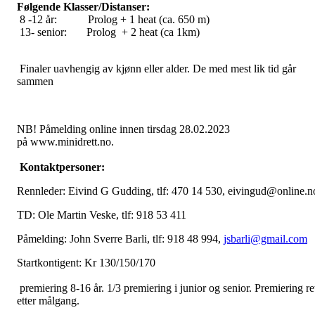
Følgende Klasser/Distanser:
8 -12 år: Prolog + 1 heat (ca. 650 m)
13- senior: Prolog + 2 heat (ca 1km)
Finaler uavhengig av kjønn eller alder. De med mest lik tid går
sammen
NB! Påmelding online innen tirsdag 28.02.2023
på www.minidrett.no.
Kontaktpersoner:
Rennleder: Eivind G Gudding, tlf: 470 14 530, eivingud@online.n
TD: Ole Martin Veske, tlf: 918 53 411
Påmelding: John Sverre Barli, tlf: 918 48 994,
jsbarli@gmail.com
Startkontigent: Kr 130/150/170
premiering 8-16 år. 1/3 premiering i junior og senior. Premiering re
etter målgang.