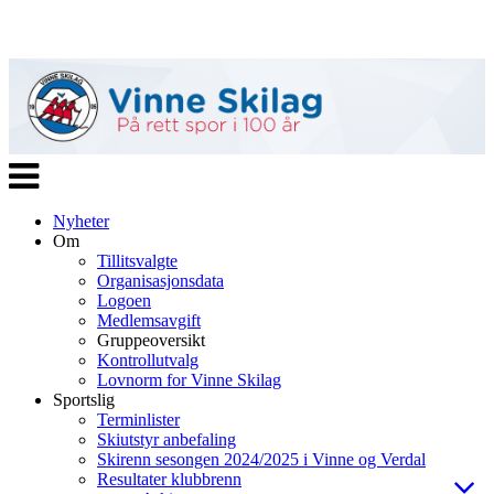
Veksle
navigasjon
Nyheter
Om
Tillitsvalgte
Organisasjonsdata
Logoen
Medlemsavgift
Gruppeoversikt
Kontrollutvalg
Lovnorm for Vinne Skilag
Sportslig
Terminlister
Skiutstyr anbefaling
Skirenn sesongen 2024/2025 i Vinne og Verdal
Resultater klubbrenn