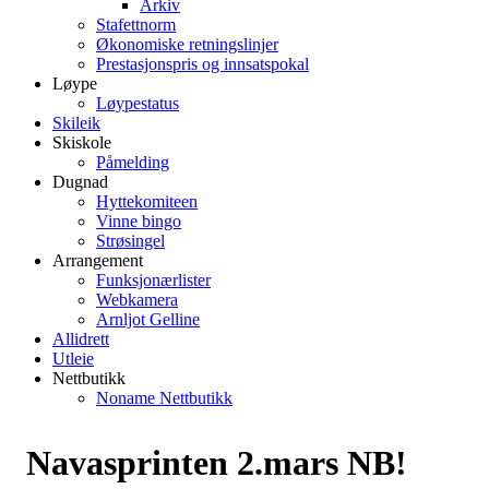
Arkiv
Stafettnorm
Økonomiske retningslinjer
Prestasjonspris og innsatspokal
Løype
Løypestatus
Skileik
Skiskole
Påmelding
Dugnad
Hyttekomiteen
Vinne bingo
Strøsingel
Arrangement
Funksjonærlister
Webkamera
Arnljot Gelline
Allidrett
Utleie
Nettbutikk
Noname Nettbutikk
Navasprinten 2.mars NB!