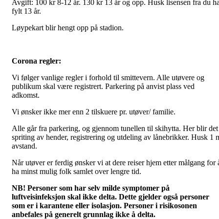
Avgift: 100 kr 8-12 år. 130 kr 13 år og opp. Husk lisensen fra du h
fylt 13 år.
Løypekart blir hengt opp på stadion.
Corona regler:
Vi følger vanlige regler i forhold til smittevern. Alle utøvere og
publikum skal være registrert. Parkering på anvist plass ved
adkomst.
Vi ønsker ikke mer enn 2 tilskuere pr. utøver/ familie.
Alle går fra parkering, og gjennom tunellen til skihytta. Her blir det
spriting av hender, registrering og utdeling av lånebrikker. Husk 1 
avstand.
Når utøver er ferdig ønsker vi at dere reiser hjem etter målgang for 
ha minst mulig folk samlet over lengre tid.
NB! Personer som har selv milde symptomer på
luftveisinfeksjon skal ikke delta. Dette gjelder også personer
som er i karantene eller isolasjon. Personer i risikosonen
anbefales på generelt grunnlag ikke å delta.