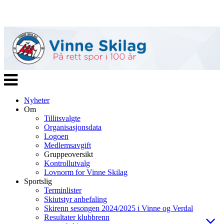
Veksle
navigasjon
Nyheter
Om
Tillitsvalgte
Organisasjonsdata
Logoen
Medlemsavgift
Gruppeoversikt
Kontrollutvalg
Lovnorm for Vinne Skilag
Sportslig
Terminlister
Skiutstyr anbefaling
Skirenn sesongen 2024/2025 i Vinne og Verdal
Resultater klubbrenn