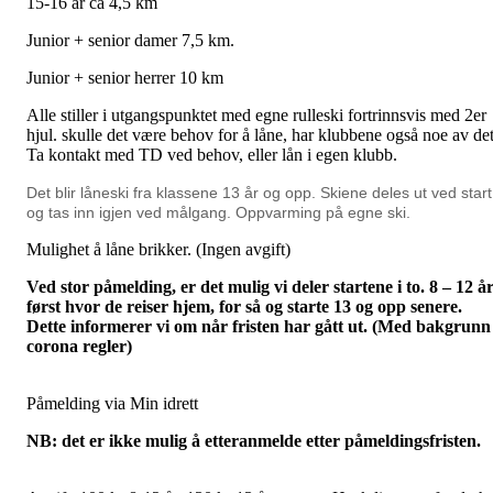
15-16 år ca 4,5 km
Junior + senior damer 7,5 km.
Junior + senior herrer 10 km
Alle stiller i utgangspunktet med egne rulleski fortrinnsvis med 2er
hjul. skulle det være behov for å låne, har klubbene også noe av det
Ta kontakt med TD ved behov, eller lån i egen klubb.
Det blir låneski fra klassene 13 år og opp. Skiene deles ut ved start
og tas inn igjen ved målgang. Oppvarming på egne ski.
Mulighet å låne brikker. (Ingen avgift)
Ved stor påmelding, er det mulig vi deler startene i to. 8 – 12 å
først hvor de reiser hjem, for så og starte 13 og opp senere.
Dette informerer vi om når fristen har gått ut. (Med bakgrunn 
corona regler)
Påmelding via Min idrett
NB: det er ikke mulig å etteranmelde etter påmeldingsfristen.