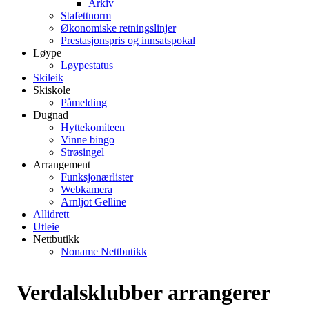
Arkiv
Stafettnorm
Økonomiske retningslinjer
Prestasjonspris og innsatspokal
Løype
Løypestatus
Skileik
Skiskole
Påmelding
Dugnad
Hyttekomiteen
Vinne bingo
Strøsingel
Arrangement
Funksjonærlister
Webkamera
Arnljot Gelline
Allidrett
Utleie
Nettbutikk
Noname Nettbutikk
Verdalsklubber arrangerer