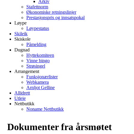
Arkiv
Stafettnorm
Økonomiske retningslinjer
Prestasjonspris og innsatspokal
Løype
Løypestatus
Skileik
Skiskole
Påmelding
Dugnad
Hyttekomiteen
Vinne bingo
Strøsingel
Arrangement
Funksjonærlister
Webkamera
Arnljot Gelline
Allidrett
Utleie
Nettbutikk
Noname Nettbutikk
Dokumenter fra årsmøtet