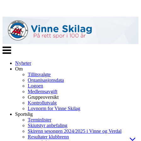
Veksle
navigasjon
Nyheter
Om
Tillitsvalgte
Organisasjonsdata
Logoen
Medlemsavgift
Gruppeoversikt
Kontrollutvalg
Lovnorm for Vinne Skilag
Sportslig
Terminlister
Skiutstyr anbefaling
Skirenn sesongen 2024/2025 i Vinne og Verdal
Resultater klubbrenn