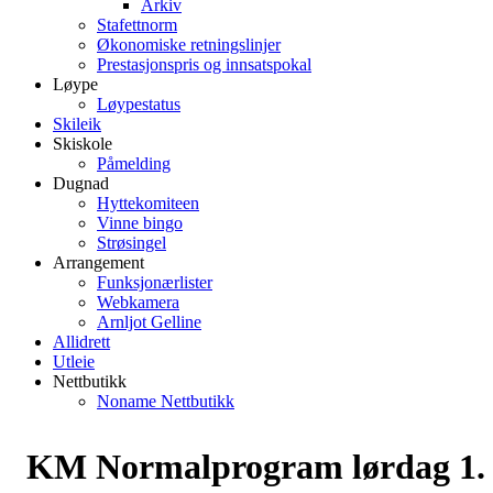
Arkiv
Stafettnorm
Økonomiske retningslinjer
Prestasjonspris og innsatspokal
Løype
Løypestatus
Skileik
Skiskole
Påmelding
Dugnad
Hyttekomiteen
Vinne bingo
Strøsingel
Arrangement
Funksjonærlister
Webkamera
Arnljot Gelline
Allidrett
Utleie
Nettbutikk
Noname Nettbutikk
KM Normalprogram lørdag 1.