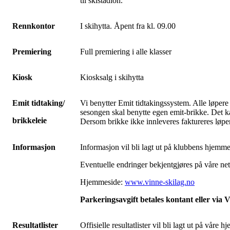
til skistadion.
Rennkontor
I skihytta. Åpent fra kl. 09.00
Premiering
Full premiering i alle klasser
Kiosk
Kiosksalg i skihytta
Emit tidtaking/
Vi benytter Emit tidtakingssystem. Alle løpere 
sesongen skal benytte egen emit-brikke. Det ka
brikkeleie
Dersom brikke ikke innleveres faktureres løp
Informasjon
Informasjon vil bli lagt ut på klubbens hjemm
Eventuelle endringer bekjentgjøres på våre nett
Hjemmeside:
www.vinne-skilag.no
Parkeringsavgift betales kontant eller via 
Resultatlister
Offisielle resultatlister vil bli lagt ut på våre 