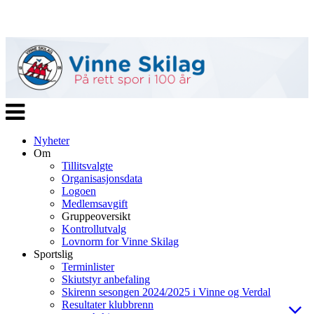
Veksle
navigasjon
Nyheter
Om
Tillitsvalgte
Organisasjonsdata
Logoen
Medlemsavgift
Gruppeoversikt
Kontrollutvalg
Lovnorm for Vinne Skilag
Sportslig
Terminlister
Skiutstyr anbefaling
Skirenn sesongen 2024/2025 i Vinne og Verdal
Resultater klubbrenn