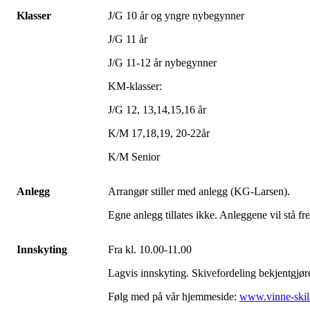
Klasser
J/G 10 år og yngre nybegynner
J/G 11 år
J/G 11-12 år nybegynner
KM-klasser:
J/G 12, 13,14,15,16 år
K/M 17,18,19, 20-22år
K/M Senior
Anlegg
Arrangør stiller med anlegg (KG-Larsen).
Egne anlegg tillates ikke. Anleggene vil stå f
Innskyting
Fra kl. 10.00-11.00
Lagvis innskyting. Skivefordeling bekjentgjøre
Følg med på vår hjemmeside:
www.vinne-skil