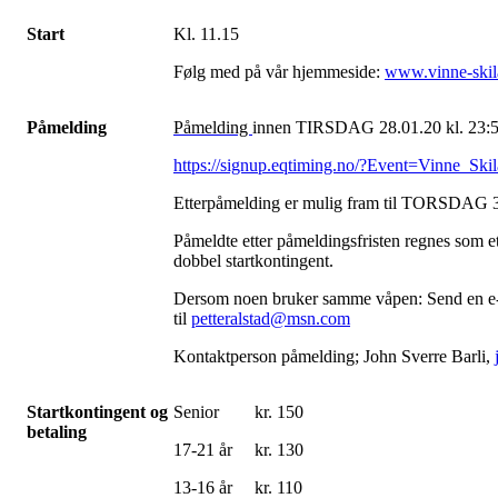
Start
Kl. 11.15
Følg med på vår hjemmeside:
www.vinne-skil
Påmelding
Påmelding
innen TIRSDAG 28.01.20 kl. 23:59
https://signup.eqtiming.no/?Event=Vinne_Ski
Etterpåmelding er mulig fram til TORSDAG 3
Påmeldte etter påmeldingsfristen regnes som et
dobbel startkontingent.
Dersom noen bruker samme våpen: Send en e
til
petteralstad@msn.com
Kontaktperson påmelding; John Sverre Barli,
Startkontingent og
Senior kr.
150
betaling
17-21 år kr.
130
13-16 år kr.
110