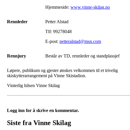
Hjemmeside:
www.vinne-skilag.no
Rennleder
Petter Alstad
Tlf: 99278048
E-post:
petteralstad@msn.com
Rennjury
Består av TD, rennleder og
standplassjef
Løpere, publikum og gjester ønskes velkommen til et trivelig
skiskytterarrangement på Vinne Skistadion.
Vinterlig hilsen Vinne Skilag
Logg inn for å skrive en kommentar.
Siste fra Vinne Skilag