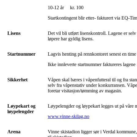
10-12 år kr. 100
Startkontingent blir etter- fakturert via
Lisens
Det vil bli utført lisenskontroll. Lagene er sel
løpere har gyldig lisens.
Startnummer
Lagvis henting på rennkontoret senest en time 
Ikke innleverte startnummer faktureres lagen
Sikkerhet
Våpen skal bæres i våpenfutteral til og fra sta
selv fra våpenstativ under konkurransen. Våpe
foretar visitasjon/tømming av magasin.
Løypekart og
Løypelengder og løypekart legges ut på våre ne
løypelengder
www.vinne-skilag.no
Arena
Vinne skistadion ligger sør i Verdal kommune,