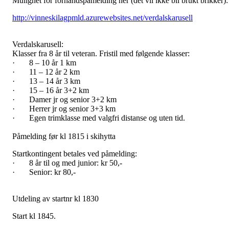
Mulighet for forhåndspåmelding her (det vil ikke bli brukt brikker)
http://vinneskilagpmld.azurewebsites.net/verdalskarusell
Verdalskarusell:
Klasser fra 8 år til veteran. Fristil med følgende klasser:
· 8 – 10 år 1 km
· 11 – 12 år 2 km
· 13 – 14 år 3 km
· 15 – 16 år 3+2 km
· Damer jr og senior 3+2 km
· Herrer jr og senior 3+3 km
· Egen trimklasse med valgfri distanse og uten tid.
Påmelding før kl 1815 i skihytta
Startkontingent betales ved påmelding:
· 8 år til og med junior: kr 50,-
· Senior: kr 80,-
Utdeling av startnr kl 1830
Start kl 1845.