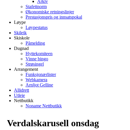
Arkiv
Stafettnorm
Økonomiske retningslinjer
Prestasjonspris og innsatspokal
Løype
Løypestatus
Skileik
Skiskole
Påmelding
Dugnad
Hyttekomiteen
Vinne bingo
Strøsingel
Arrangement
Funksjonærlister
Webkamera
Arnljot Gelline
Allidrett
Utleie
Nettbutikk
Noname Nettbutikk
Verdalskarusell onsdag