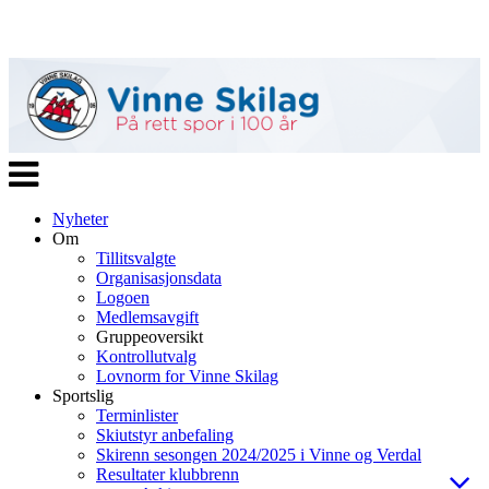
Veksle
navigasjon
Nyheter
Om
Tillitsvalgte
Organisasjonsdata
Logoen
Medlemsavgift
Gruppeoversikt
Kontrollutvalg
Lovnorm for Vinne Skilag
Sportslig
Terminlister
Skiutstyr anbefaling
Skirenn sesongen 2024/2025 i Vinne og Verdal
Resultater klubbrenn