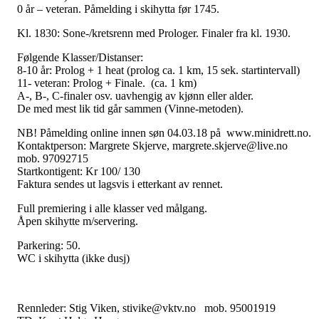
0 år – veteran. Påmelding i skihytta før 1745.
Kl. 1830: Sone-/kretsrenn med Prologer. Finaler fra kl. 1930.
Følgende Klasser/Distanser:
8-10 år: Prolog + 1 heat (prolog ca. 1 km, 15 sek. startintervall)
11- veteran: Prolog + Finale. (ca. 1 km)
A-, B-, C-finaler osv. uavhengig av kjønn eller alder.
De med mest lik tid går sammen (Vinne-metoden).
NB! Påmelding online innen søn 04.03.18 på www.minidrett.no.
Kontaktperson: Margrete Skjerve, margrete.skjerve@live.no
mob. 97092715
Startkontigent: Kr 100/ 130
Faktura sendes ut lagsvis i etterkant av rennet.
Full premiering i alle klasser ved målgang.
Åpen skihytte m/servering.
Parkering: 50.
WC i skihytta (ikke dusj)
Rennleder:
Stig Viken, stivike@vktv.no mob. 95001919