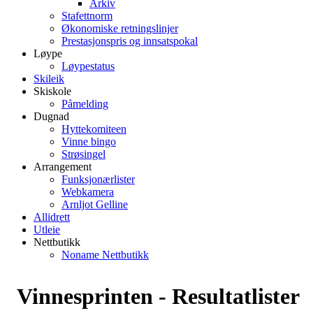
Arkiv
Stafettnorm
Økonomiske retningslinjer
Prestasjonspris og innsatspokal
Løype
Løypestatus
Skileik
Skiskole
Påmelding
Dugnad
Hyttekomiteen
Vinne bingo
Strøsingel
Arrangement
Funksjonærlister
Webkamera
Arnljot Gelline
Allidrett
Utleie
Nettbutikk
Noname Nettbutikk
Vinnesprinten - Resultatlister