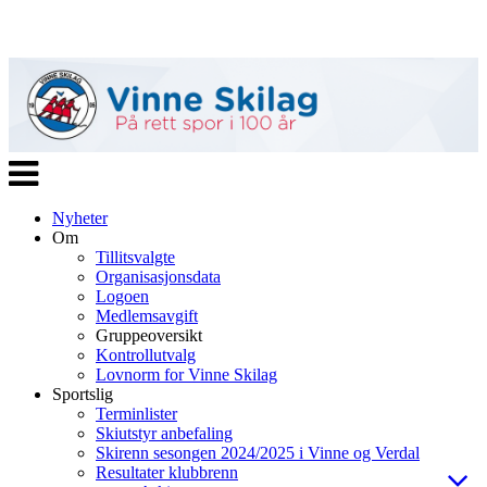
Veksle
navigasjon
Nyheter
Om
Tillitsvalgte
Organisasjonsdata
Logoen
Medlemsavgift
Gruppeoversikt
Kontrollutvalg
Lovnorm for Vinne Skilag
Sportslig
Terminlister
Skiutstyr anbefaling
Skirenn sesongen 2024/2025 i Vinne og Verdal
Resultater klubbrenn