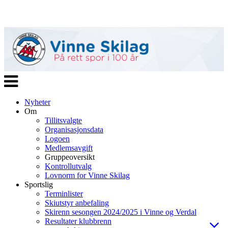
Veksle
navigasjon
Nyheter
Om
Tillitsvalgte
Organisasjonsdata
Logoen
Medlemsavgift
Gruppeoversikt
Kontrollutvalg
Lovnorm for Vinne Skilag
Sportslig
Terminlister
Skiutstyr anbefaling
Skirenn sesongen 2024/2025 i Vinne og Verdal
Resultater klubbrenn