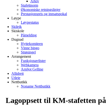
Arkiv
Stafettnorm
Økonomiske retningslinjer
Prestasjonspris og innsatspokal
Løype
Løypestatus
Skileik
Skiskole
Påmelding
Dugnad
Hyttekomiteen
Vinne bingo
Strøsingel
Arrangement
Funksjonærlister
Webkamera
Arnljot Gelline
Allidrett
Utleie
Nettbutikk
Noname Nettbutikk
Lagoppsett til KM-stafetten på