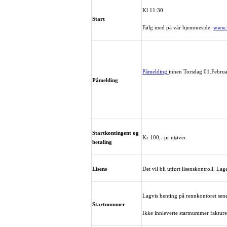
Kl 11:30
Start
Følg med på vår hjemmeside:
www.v
Påmelding
innen Torsdag 01.Februa
Påmelding
Startkontingent og
Kr 100,- pr utøver.
betaling
Lisens
Det vil bli utført lisenskontroll. La
Lagvis henting på rennkontoret senes
Startnummer
Ikke innleverte startnummer fakture