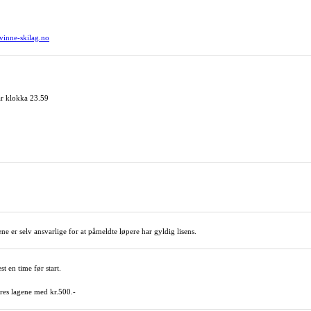
inne-skilag.no
r klokka 23.59
gene er selv ansvarlige for at påmeldte løpere har gyldig lisens.
t en time før start.
res lagene med kr.500.-