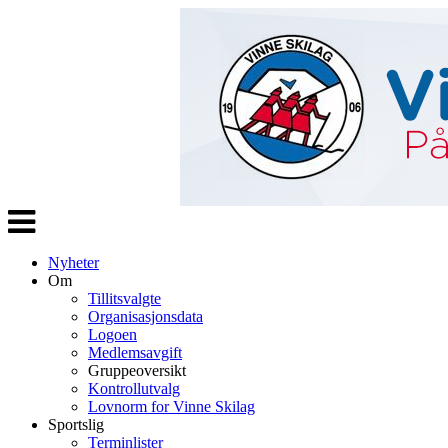
Veksle
navigasjon
Nyheter
Om
Tillitsvalgte
Organisasjonsdata
Logoen
Medlemsavgift
Gruppeoversikt
Kontrollutvalg
Lovnorm for Vinne Skilag
Sportslig
Terminlister