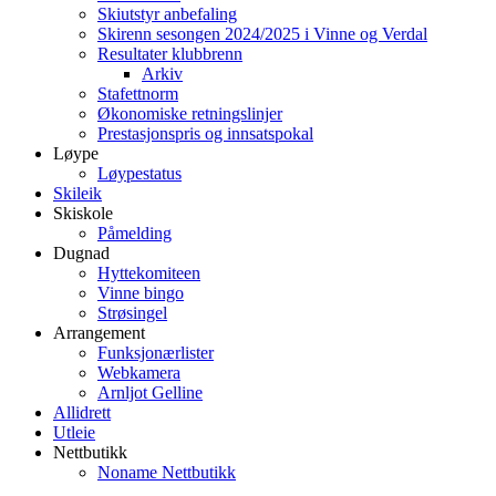
Skiutstyr anbefaling
Skirenn sesongen 2024/2025 i Vinne og Verdal
Resultater klubbrenn
Arkiv
Stafettnorm
Økonomiske retningslinjer
Prestasjonspris og innsatspokal
Løype
Løypestatus
Skileik
Skiskole
Påmelding
Dugnad
Hyttekomiteen
Vinne bingo
Strøsingel
Arrangement
Funksjonærlister
Webkamera
Arnljot Gelline
Allidrett
Utleie
Nettbutikk
Noname Nettbutikk