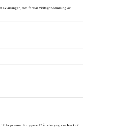
 ut av arrangør, som foretar visitasjon/tømming av
 50 kr pr renn. For løpere 12 år eller yngre er leie kr.25