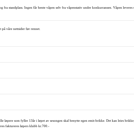
 og fra standplass. Ingen får hente våpen selv fra våpenstativ under konkurransen. Våpen leveres
 på våre nettsider før rennet.
lle løpere som fyller 13år i løpet av sesongen skal benytte egen emit-brikke. Det kan leies brikke,
res faktureres løpers klubb kr.700.-