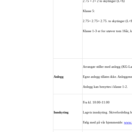
2.75 + 2+ 2 to skytinger (L+S)
Klasse 5:
2.75+ 2.75+ 2.75. to skytinger (L+
Klasse 1-3 er for utøver tom 16år, 
Arrangør stiller med anlegg (KG-La
Anlegg
Egne anlegg tillates ikke. Anleggen
Anlegg kan benyttes i klasse 1-2.
Fra kl. 10:00-11:00
Innskyting
Lagvis innskyting. Skivefordeling be
Følg med på vår hjemmeside:
www.v