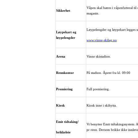
Våpen skal bæres i våpenfutteral til
Sikkerhet
magasin.
Løypelengder og løypekart legges ut
Løypekart og
løypelengder
www.vinne-skilag.no
Arena
Vinne skistadion.
Rennkontor
På stadion. Åpent fra kl. 09:00
Premiering
Full premiering.
Kiosk
Kiosk inne i skihytta.
Emit tidtaking/
Vi benytter Emit tidtakingssystem. A
pr renn. Dersom brikke ikke innleve
brikkeleie