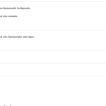
bens hjemmeside fortløpende.
å våre nettsider.
ut på våre hjemmesider etter løpet.