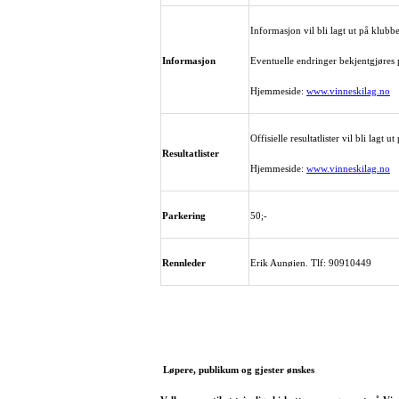
Informasjon vil bli lagt ut på klub
Informasjon
Eventuelle endringer bekjentgjøres p
Hjemmeside:
www.vinneskilag.no
Offisielle resultatlister vil bli lagt 
Resultatlister
Hjemmeside:
www.vinneskilag.no
Parkering
50;-
Rennleder
Erik Aunøien. Tlf: 90910449
Løpere, publikum og gjester ønskes