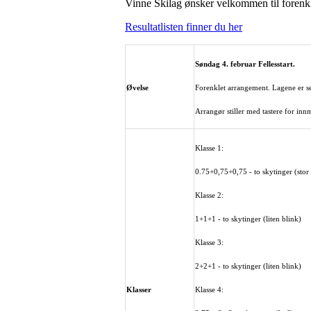
Vinne Skilag ønsker velkommen til forenkle
Resultatlisten finner du her
Søndag 4. februar Fellesstart.
Øvelse
Forenklet arrangement. Lagene er sel
Arrangør stiller med tastere for inn
Klasse 1:
0.75+0,75+0,75 - to skytinger (stor
Klasse 2:
1+1+1 - to skytinger (liten blink)
Klasse 3:
2+2+1 - to skytinger (liten blink)
Klasser
Klasse 4: