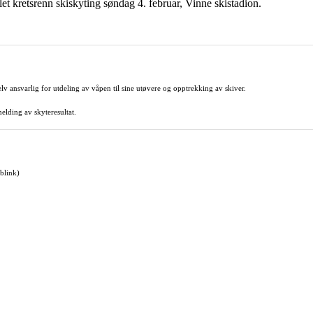
t kretsrenn skiskyting søndag 4. februar, Vinne skistadion.
v ansvarlig for utdeling av våpen til sine utøvere og opptrekking av skiver.
melding av skyteresultat.
 blink)