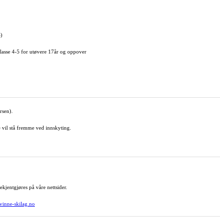
S)
klasse 4-5 for utøvere 17år og oppover
rsen).
e vil stå fremme ved innskyting.
kjentgjøres på våre nettsider.
inne-skilag.no