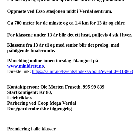
Oppmøte ved Esso-stasjonen midt i Verdal sentrum.
Ca 700 meter for de minste og ca 1,4 km for 13 år og eldre
For klassene under 13 år blir det ett heat, puljevis 4 stk i hver.
Klassene fra 13 år til og med senior blir det prolog, med
påfølgende finalerunde.
Påmelding online innen torsdag 24.august på
www.minidrett.no
.
Direkte link:
https://sa.nif.no/Events/Index/About?eventId=313863
Kontaktperson: Ole Morten Frøseth, 995 99 839
Startkontigent: Kr 80,-
Leiebrikker.
Parkering ved Coop Mega Verdal
Dusj/garderobe ikke tilgjengelig
Premiering i alle klasser.