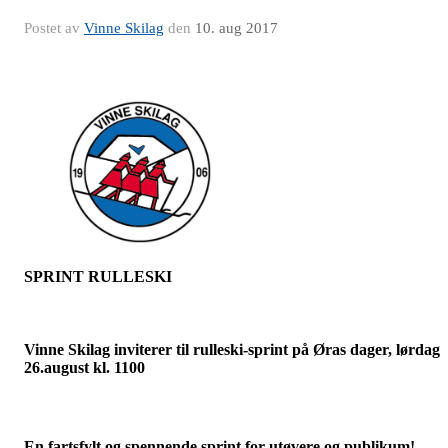
Postet av
Vinne Skilag
den
10. aug 2017
SPRINT RULLESKI
Vinne Skilag inviterer til rulleski-sprint på Øras dager, lørdag
26.august kl. 1100
En fartsfylt og spennende sprint for utøvere og publikum!