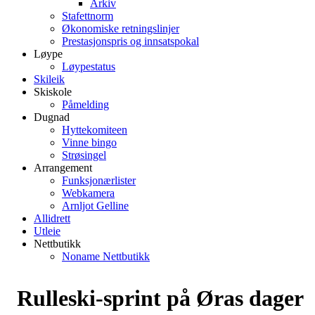
Arkiv
Stafettnorm
Økonomiske retningslinjer
Prestasjonspris og innsatspokal
Løype
Løypestatus
Skileik
Skiskole
Påmelding
Dugnad
Hyttekomiteen
Vinne bingo
Strøsingel
Arrangement
Funksjonærlister
Webkamera
Arnljot Gelline
Allidrett
Utleie
Nettbutikk
Noname Nettbutikk
Rulleski-sprint på Øras dager