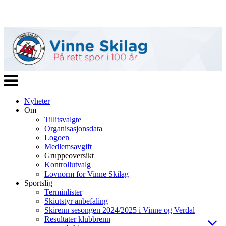
Veksle
navigasjon
Nyheter
Om
Tillitsvalgte
Organisasjonsdata
Logoen
Medlemsavgift
Gruppeoversikt
Kontrollutvalg
Lovnorm for Vinne Skilag
Sportslig
Terminlister
Skiutstyr anbefaling
Skirenn sesongen 2024/2025 i Vinne og Verdal
Resultater klubbrenn