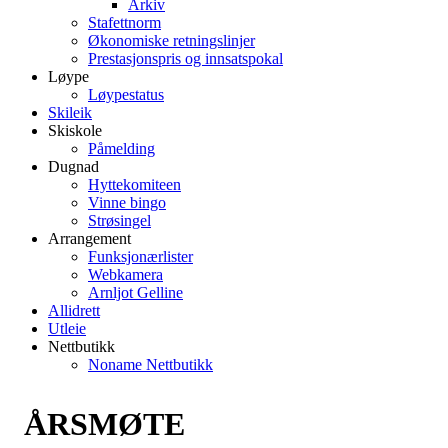
Arkiv
Stafettnorm
Økonomiske retningslinjer
Prestasjonspris og innsatspokal
Løype
Løypestatus
Skileik
Skiskole
Påmelding
Dugnad
Hyttekomiteen
Vinne bingo
Strøsingel
Arrangement
Funksjonærlister
Webkamera
Arnljot Gelline
Allidrett
Utleie
Nettbutikk
Noname Nettbutikk
ÅRSMØTE