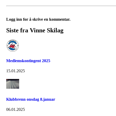
T
V
o
i
g
n
Logg inn for å skrive en kommentar.
g
n
l
e
e
S
Siste fra Vinne Skilag
n
k
a
i
v
l
i
a
g
g
a
s
Medlemskontingent 2025
t
t
i
o
p
15.01.2025
p
,
s
e
n
d
Klubbrenn onsdag 8.januar
e
s
06.01.2025
s