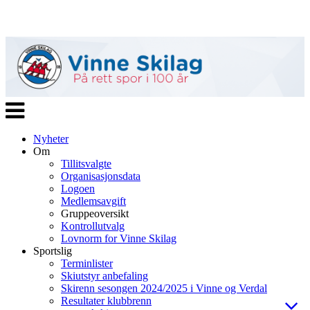
Veksle
navigasjon
Nyheter
Om
Tillitsvalgte
Organisasjonsdata
Logoen
Medlemsavgift
Gruppeoversikt
Kontrollutvalg
Lovnorm for Vinne Skilag
Sportslig
Terminlister
Skiutstyr anbefaling
Skirenn sesongen 2024/2025 i Vinne og Verdal
Resultater klubbrenn