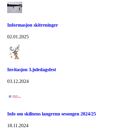
t
y
r
e
t
Informasjon skitreninger
p
å
02.01.2025
e
-
p
o
s
t
Invitasjon 3.juledagsfest
M
a
03.12.2024
r
g
r
e
t
e
Info om skilisens langrenn sesongen 2024/25
.
s
k
18.11.2024
j