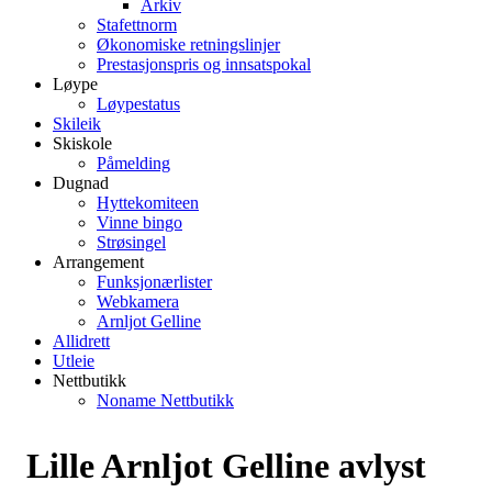
Arkiv
Stafettnorm
Økonomiske retningslinjer
Prestasjonspris og innsatspokal
Løype
Løypestatus
Skileik
Skiskole
Påmelding
Dugnad
Hyttekomiteen
Vinne bingo
Strøsingel
Arrangement
Funksjonærlister
Webkamera
Arnljot Gelline
Allidrett
Utleie
Nettbutikk
Noname Nettbutikk
Lille Arnljot Gelline avlyst