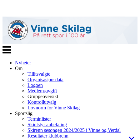
Veksle
navigasjon
Nyheter
Om
Tillitsvalgte
Organisasjonsdata
Logoen
Medlemsavgift
Gruppeoversikt
Kontrollutvalg
Lovnorm for Vinne Skilag
Sportslig
Terminlister
Skiutstyr anbefaling
Skirenn sesongen 2024/2025 i Vinne og Verdal
Resultater klubbrenn