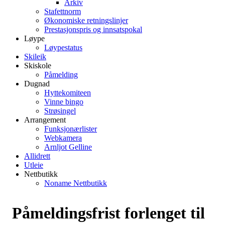
Arkiv
Stafettnorm
Økonomiske retningslinjer
Prestasjonspris og innsatspokal
Løype
Løypestatus
Skileik
Skiskole
Påmelding
Dugnad
Hyttekomiteen
Vinne bingo
Strøsingel
Arrangement
Funksjonærlister
Webkamera
Arnljot Gelline
Allidrett
Utleie
Nettbutikk
Noname Nettbutikk
Påmeldingsfrist forlenget til