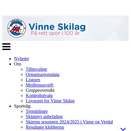
Veksle
navigasjon
Nyheter
Om
Tillitsvalgte
Organisasjonsdata
Logoen
Medlemsavgift
Gruppeoversikt
Kontrollutvalg
Lovnorm for Vinne Skilag
Sportslig
Terminlister
Skiutstyr anbefaling
Skirenn sesongen 2024/2025 i Vinne og Verdal
Resultater klubbrenn