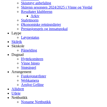
Skiutstyr anbefaling
Skirenn sesongen 2024/2025 i Vinne og Verdal
Resultater klubbrenn
Arkiv
Stafettnorm
Økonomiske retningslinjer
Prestasjonspris og innsatspokal
Løype
Løypestatus
Skileik
Skiskole
Påmelding
Dugnad
Hyttekomiteen
Vinne bingo
Strøsingel
Arrangement
Funksjonærlister
Webkamera
Arnljot Gelline
Allidrett
Utleie
Nettbutikk
Noname Nettbutikk