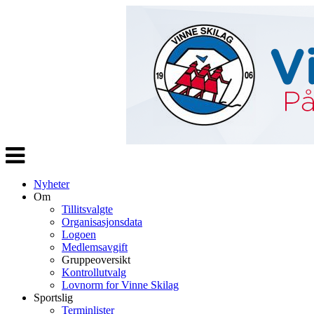
Veksle
navigasjon
Nyheter
Om
Tillitsvalgte
Organisasjonsdata
Logoen
Medlemsavgift
Gruppeoversikt
Kontrollutvalg
Lovnorm for Vinne Skilag
Sportslig
Terminlister