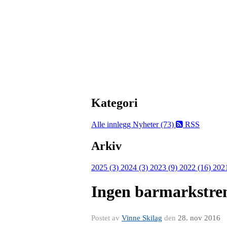
Kategori
Alle innlegg
Nyheter (73)
RSS
Arkiv
2025 (3)
2024 (3)
2023 (9)
2022 (16)
202
Ingen barmarkstren
Postet av
Vinne Skilag
den
28. nov 2016