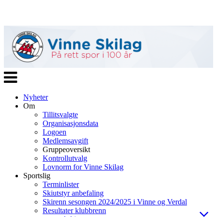
Veksle
navigasjon
Nyheter
Om
Tillitsvalgte
Organisasjonsdata
Logoen
Medlemsavgift
Gruppeoversikt
Kontrollutvalg
Lovnorm for Vinne Skilag
Sportslig
Terminlister
Skiutstyr anbefaling
Skirenn sesongen 2024/2025 i Vinne og Verdal
Resultater klubbrenn