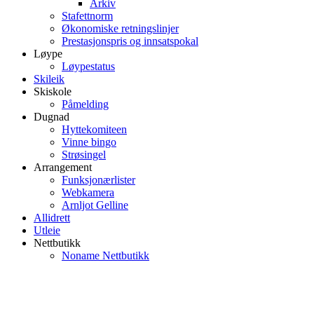
Arkiv
Stafettnorm
Økonomiske retningslinjer
Prestasjonspris og innsatspokal
Løype
Løypestatus
Skileik
Skiskole
Påmelding
Dugnad
Hyttekomiteen
Vinne bingo
Strøsingel
Arrangement
Funksjonærlister
Webkamera
Arnljot Gelline
Allidrett
Utleie
Nettbutikk
Noname Nettbutikk