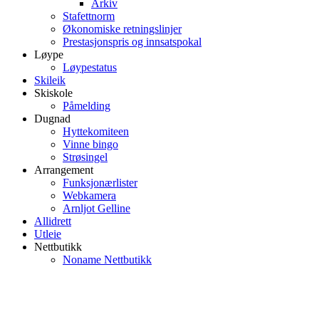
Arkiv
Stafettnorm
Økonomiske retningslinjer
Prestasjonspris og innsatspokal
Løype
Løypestatus
Skileik
Skiskole
Påmelding
Dugnad
Hyttekomiteen
Vinne bingo
Strøsingel
Arrangement
Funksjonærlister
Webkamera
Arnljot Gelline
Allidrett
Utleie
Nettbutikk
Noname Nettbutikk