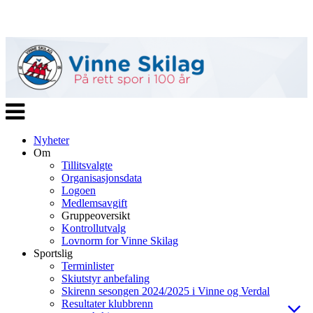
Veksle
navigasjon
Nyheter
Om
Tillitsvalgte
Organisasjonsdata
Logoen
Medlemsavgift
Gruppeoversikt
Kontrollutvalg
Lovnorm for Vinne Skilag
Sportslig
Terminlister
Skiutstyr anbefaling
Skirenn sesongen 2024/2025 i Vinne og Verdal
Resultater klubbrenn