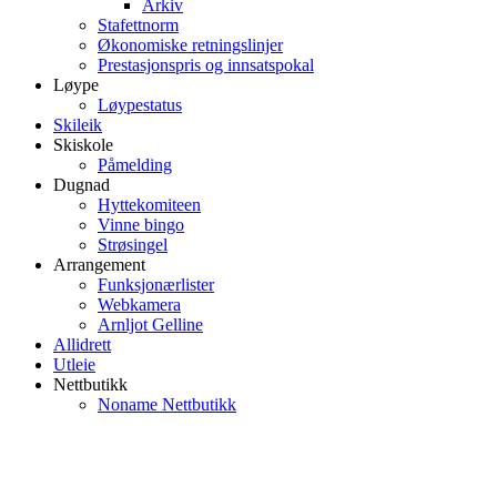
Arkiv
Stafettnorm
Økonomiske retningslinjer
Prestasjonspris og innsatspokal
Løype
Løypestatus
Skileik
Skiskole
Påmelding
Dugnad
Hyttekomiteen
Vinne bingo
Strøsingel
Arrangement
Funksjonærlister
Webkamera
Arnljot Gelline
Allidrett
Utleie
Nettbutikk
Noname Nettbutikk