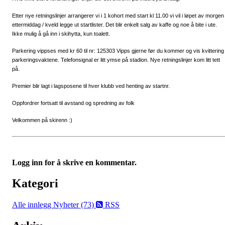
Etter nye retningslinjer arrangerer vi i 1 kohort med start kl 11.00 vi vil i løpet av morgen
ettermiddag / kveld legge ut startlister. Det blir enkelt salg av kaffe og noe å bite i ute.
Ikke mulig å gå inn i skihytta, kun toalett.
Parkering vippses med kr 60 til nr: 125303 Vipps gjerne før du kommer og vis kvittering t
parkeringsvaktene. Telefonsignal er litt ymse på stadion. Nye retningslinjer kom litt tett
på.
Premier blir lagt i lagsposene til hver klubb ved henting av startnr.
Oppfordrer fortsatt til avstand og spredning av folk
Velkommen på skirenn :)
Logg inn for å skrive en kommentar.
Kategori
Alle innlegg
Nyheter (73)
RSS