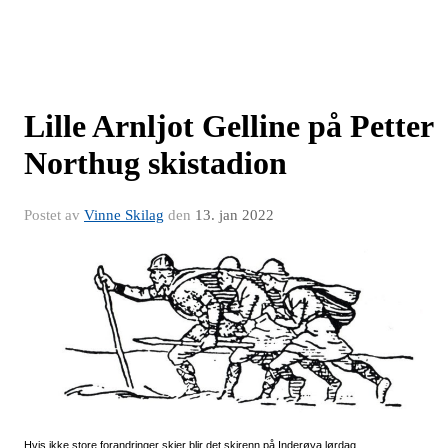
Lille Arnljot Gelline på Petter
Northug skistadion
Postet av
Vinne Skilag
den
13. jan 2022
Hvis ikke store forandringer skjer blir det skirenn på Inderøya lørdag.