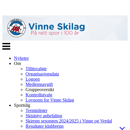
Veksle
navigasjon
Nyheter
Om
Tillitsvalgte
Organisasjonsdata
Logoen
Medlemsavgift
Gruppeoversikt
Kontrollutvalg
Lovnorm for Vinne Skilag
Sportslig
Terminlister
Skiutstyr anbefaling
Skirenn sesongen 2024/2025 i Vinne og Verdal
Resultater klubbrenn