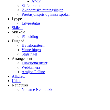
Arkiv
Stafettnorm
Økonomiske retningslinjer
Prestasjonspris og innsatspokal
Løype
Løypestatus
Skileik
Skiskole
Påmelding
Dugnad
Hyttekomiteen
Vinne bingo
Strøsingel
Arrangement
Funksjonærlister
Webkamera
Arnljot Gelline
Allidrett
Utleie
Nettbutikk
Noname Nettbutikk