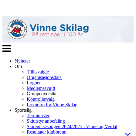
Veksle
navigasjon
Nyheter
Om
Tillitsvalgte
Organisasjonsdata
Logoen
Medlemsavgift
Gruppeoversikt
Kontrollutvalg
Lovnorm for Vinne Skilag
Sportslig
Terminlister
Skiutstyr anbefaling
Skirenn sesongen 2024/2025 i Vinne og Verdal
Resultater klubbrenn