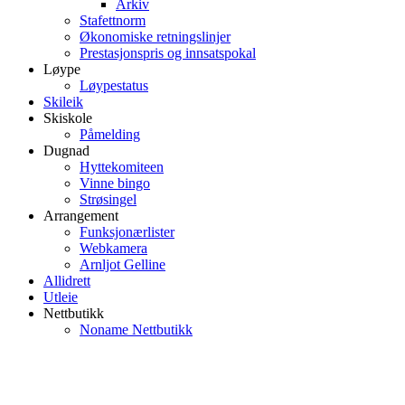
Arkiv
Stafettnorm
Økonomiske retningslinjer
Prestasjonspris og innsatspokal
Løype
Løypestatus
Skileik
Skiskole
Påmelding
Dugnad
Hyttekomiteen
Vinne bingo
Strøsingel
Arrangement
Funksjonærlister
Webkamera
Arnljot Gelline
Allidrett
Utleie
Nettbutikk
Noname Nettbutikk