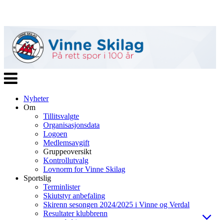
Veksle
navigasjon
Nyheter
Om
Tillitsvalgte
Organisasjonsdata
Logoen
Medlemsavgift
Gruppeoversikt
Kontrollutvalg
Lovnorm for Vinne Skilag
Sportslig
Terminlister
Skiutstyr anbefaling
Skirenn sesongen 2024/2025 i Vinne og Verdal
Resultater klubbrenn