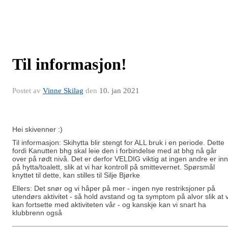
Til informasjon!
Postet av
Vinne Skilag
den
10. jan 2021
Hei skivenner :)
Til informasjon: Skihytta blir stengt for ALL bruk i en periode. Dette
fordi Kanutten bhg skal leie den i forbindelse med at bhg nå går
over på rødt nivå. Det er derfor VELDIG viktig at ingen andre er in
på hytta/toalett, slik at vi har kontroll på smittevernet. Spørsmål
knyttet til dette, kan stilles til Silje Bjørke
Ellers: Det snør og vi håper på mer - ingen nye restriksjoner på
utendørs aktivitet - så hold avstand og ta symptom på alvor slik at v
kan fortsette med aktiviteten vår - og kanskje kan vi snart ha
klubbrenn også